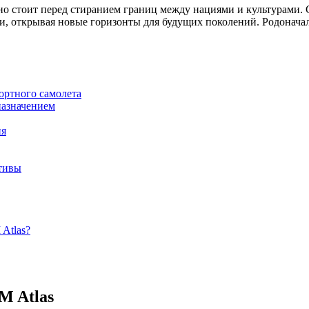
удно стоит перед стиранием границ между нациями и культурами
и, открывая новые горизонты для будущих поколений. Родоначал
ортного самолета
назначением
ия
тивы
Atlas?
M Atlas