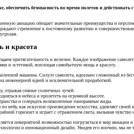
е, обеспечить безопасность во время полетов и действовать
военную авиацию обещает значительные преимущества и перспе
ерждают стремление к постоянному развитию и совершенствова
угрозам.
ь и красота
аем притягательность и величие. Каждое изображение самолета
ями и эстетикой, воплощая самобытную мощь и красоту.
ликолепной машины. Силуэт самолета, идеально сложенный из бе
зана инженерной идеей и исключительной проработкой.
у, отражая сияние солнечных лучей.
дняться в небеса и пролететь на огромной высоте.
транства и созерцать великолепные панорамные виды.
по небу, как искусное произведение искусства, удивляет своей 
айний горизонт и играет с отражением света, вызывая чувство 
ляется невероятной возможностью погрузиться в мир авиации и 
ехнологии и инновационный дизайн. Увидев его воочию, мы не 