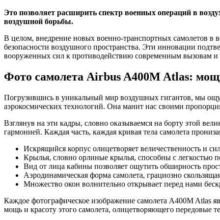
Это позволяет расширить спектр военных операций в воздух
воздушной борьбы.
В целом, внедрение новых военно-транспортных самолетов в 
безопасности воздушного пространства. Эти инновации подтв
вооруженных сил к противодействию современным вызовам и 
Фото самолета Airbus A400M Atlas: мощ
Погрузившись в уникальный мир воздушных гигантов, мы ощущ
аэрокосмических технологий. Она манит нас своими пропорци
Взглянув на эти кадры, словно оказываемся на борту этой ве
гармонией. Каждая часть, каждая кривая тела самолета прони
Искрящийся корпус олицетворяет величественность и сил
Крылья, словно орлиные крылья, способны с легкостью по
Вид от лица кабины позволяет ощутить обширность прос
Аэродинамическая форма самолета, грациозно скользящая 
Множество окон волнительно открывает перед нами бескр
Каждое фотографическое изображение самолета A400M Atlas яв
мощь и красоту этого самолета, олицетворяющего передовые т