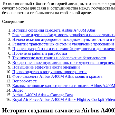
Тесно связанный с богатой историей авиации, это знаковое с
служит мостом для связи и сотрудничества между государствам
безопасности и стабильности на глобальной арене.
Содержание
История создания самолета Airbus A400M Atlas
Рождение идеи: необходимость разработки нового трансп
Начало искизов аэродромов исходным пунктом отлета и 
Развитие транспортных систем и увеличение требований
Процесс разработки и испытаний: трудности и достижен
Проектная работа и разработка
Технические испытания и обеспечение безопасности
Внедрение в военную авиацию: преимущества и перспек
Повышение эффективности операций
Превосходство в воздушном пространстве
Фото самолета Airbus A400M Atlas: мощь и красота
Вопрос-ответ:
Каковы основные характеристики самолета Airbus A400M 
Видео:
Airbus A400M Atlas – Carriage Boss
Royal Air Force Airbus A400M Atlas • Flight & Cockpit Video
История создания самолета Airbus A400