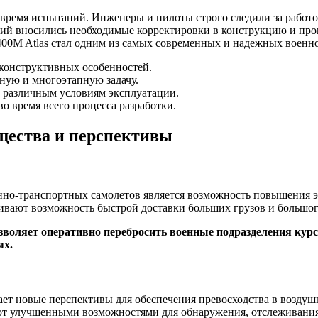
во время испытаний. Инженеры и пилоты строго следили за раб
ий вносились необходимые корректировки в конструкцию и проц
00M Atlas стал одним из самых современных и надежных военно
 конструктивных особенностей.
жную и многоэтапную задачу.
к различным условиям эксплуатации.
 время всего процесса разработки.
щества и перспективы
но-транспортных самолетов является возможность повышения э
чивают возможность быстрой доставки больших грузов и большог
зволяет оперативно перебросить военные подразделения кур
ях.
ет новые перспективы для обеспечения превосходства в воздуш
ают улучшенными возможностями для обнаружения, отслеживани