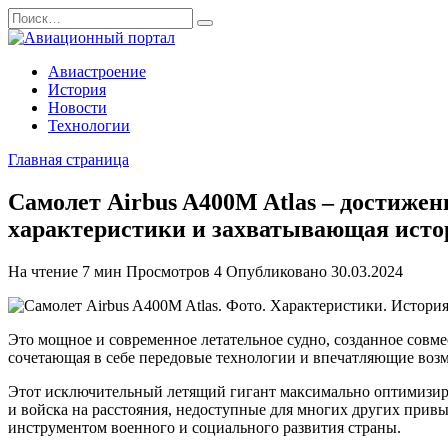
Перейти
Search
к
for:
содержанию
Авиастроение
История
Новости
Технологии
Главная страница
Самолет Airbus A400M Atlas – достиже
характеристики и захватывающая исто
На чтение
7 мин
Просмотров
4
Опубликовано
30.03.2024
Это мощное и современное летательное судно, созданное сов
сочетающая в себе передовые технологии и впечатляющие воз
Этот исключительный летящий гигант максимально оптимизиро
и войска на расстояния, недоступные для многих других прив
инструментом военного и социального развития страны.