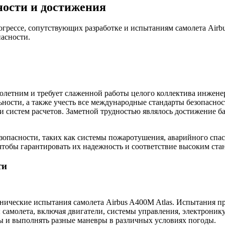
ности и достижения
огрессе, сопутствующих разработке и испытаниям самолета Airb
пасности.
голетним и требует слаженной работы целого коллектива инжене
ности, а также учесть все международные стандарты безопасност
и систем расчетов. Заметной трудностью являлось достижение 
езопасности, таких как системы пожаротушения, аварийного спа
тобы гарантировать их надежность и соответствие высоким стан
ти
нические испытания самолета Airbus A400M Atlas. Испытания п
самолета, включая двигатели, системы управления, электроник
ы и выполнять разные маневры в различных условиях погоды.