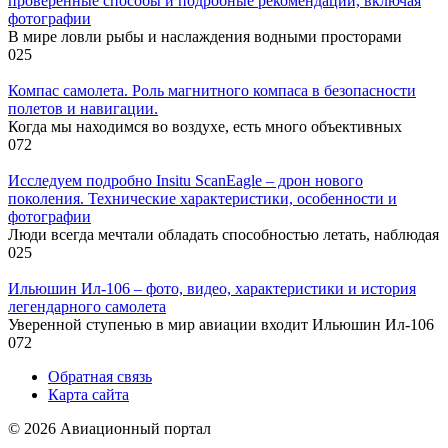
проверенные способы и подробные рекомендации, включая
фотографии
В мире ловли рыбы и наслаждения водными просторами
0
25
Компас самолета. Роль магнитного компаса в безопасности
полетов и навигации.
Когда мы находимся во воздухе, есть много объективных
0
72
Исследуем подробно Insitu ScanEagle – дрон нового
поколения. Технические характеристики, особенности и
фотографии
Люди всегда мечтали обладать способностью летать, наблюдая
0
25
Ильюшин Ил-106 – фото, видео, характеристики и история
легендарного самолета
Уверенной ступенью в мир авиации входит Ильюшин Ил-106
0
72
Обратная связь
Карта сайта
© 2026 Авиационный портал