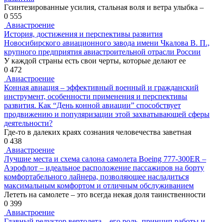
Гсинтезированные усилия, стальная воля и ветра улыбка –
0
555
Авиастроение
История, достижения и перспективы развития
Новосибирского авиационного завода имени Чкалова В. П.,
крупного предприятия авиастроительной отрасли России
У каждой страны есть свои черты, которые делают ее
0
472
Авиастроение
Конная авиация – эффективный военный и гражданский
инструмент, особенности применения и перспективы
развития. Как “День конной авиации” способствует
продвижению и популяризации этой захватывающей сферы
деятельности?
Где-то в далеких краях сознания человечества заветная
0
438
Авиастроение
Лучшие места и схема салона самолета Boeing 777-300ER –
Аэрофлот – идеальное расположение пассажиров на борту
комфортабельного лайнера, позволяющее насладиться
максимальным комфортом и отличным обслуживанием
Лететь на самолете – это всегда некая доля таинственности
0
399
Авиастроение
Главный редуктор вертолета – его роль, принцип работы и