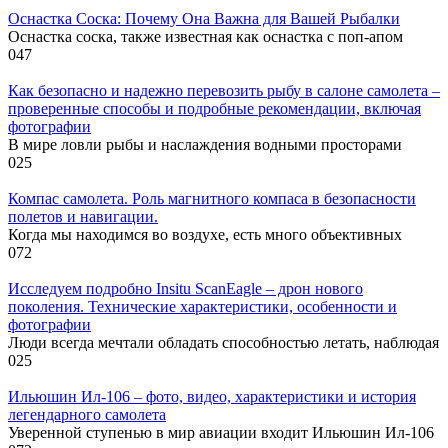
Оснастка Соска: Почему Она Важна для Вашей Рыбалки
Оснастка соска, также известная как оснастка с поп-апом
0
47
Как безопасно и надежно перевозить рыбу в салоне самолета –
проверенные способы и подробные рекомендации, включая
фотографии
В мире ловли рыбы и наслаждения водными просторами
0
25
Компас самолета. Роль магнитного компаса в безопасности
полетов и навигации.
Когда мы находимся во воздухе, есть много объективных
0
72
Исследуем подробно Insitu ScanEagle – дрон нового
поколения. Технические характеристики, особенности и
фотографии
Люди всегда мечтали обладать способностью летать, наблюдая
0
25
Ильюшин Ил-106 – фото, видео, характеристики и история
легендарного самолета
Уверенной ступенью в мир авиации входит Ильюшин Ил-106