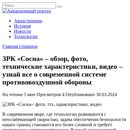
Перейти
Search
к
for:
содержанию
Авиастроение
История
Новости
Технологии
Главная страница
ЗРК «Сосна» – обзор, фото,
технические характеристики, видео –
узнай все о современной системе
противовоздушной обороны
На чтение
5 мин
Просмотров
4
Опубликовано
30.03.2024
В современном мире, где технологии развиваются с
неослабевающей скоростью, задача обеспечения безопасности
наших границ становится все более сложной и требует
постоянного совершенствования. Важной составляющей