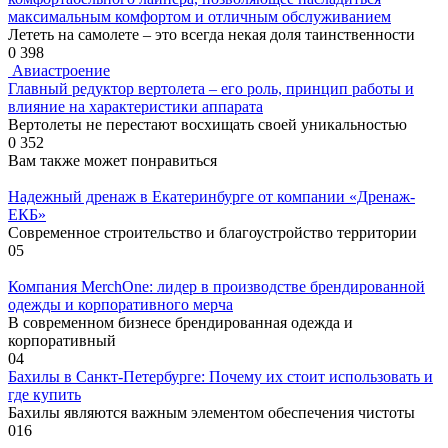
максимальным комфортом и отличным обслуживанием
Лететь на самолете – это всегда некая доля таинственности
0
398
Авиастроение
Главный редуктор вертолета – его роль, принцип работы и
влияние на характеристики аппарата
Вертолеты не перестают восхищать своей уникальностью
0
352
Вам также может понравиться
Надежный дренаж в Екатеринбурге от компании «Дренаж-
ЕКБ»
Современное строительство и благоустройство территории
0
5
Компания MerchOne: лидер в производстве брендированной
одежды и корпоративного мерча
В современном бизнесе брендированная одежда и
корпоративный
0
4
Бахилы в Санкт-Петербурге: Почему их стоит использовать и
где купить
Бахилы являются важным элементом обеспечения чистоты
0
16