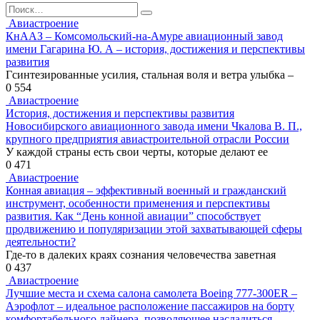
Search
for:
Авиастроение
КнААЗ – Комсомольский-на-Амуре авиационный завод
имени Гагарина Ю. А – история, достижения и перспективы
развития
Гсинтезированные усилия, стальная воля и ветра улыбка –
0
554
Авиастроение
История, достижения и перспективы развития
Новосибирского авиационного завода имени Чкалова В. П.,
крупного предприятия авиастроительной отрасли России
У каждой страны есть свои черты, которые делают ее
0
471
Авиастроение
Конная авиация – эффективный военный и гражданский
инструмент, особенности применения и перспективы
развития. Как “День конной авиации” способствует
продвижению и популяризации этой захватывающей сферы
деятельности?
Где-то в далеких краях сознания человечества заветная
0
437
Авиастроение
Лучшие места и схема салона самолета Boeing 777-300ER –
Аэрофлот – идеальное расположение пассажиров на борту
комфортабельного лайнера, позволяющее насладиться