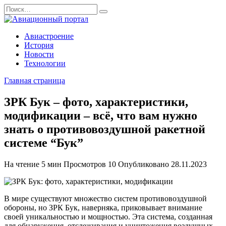
Перейти
Search
к
for:
содержанию
Авиастроение
История
Новости
Технологии
Главная страница
ЗРК Бук – фото, характеристики,
модификации – всё, что вам нужно
знать о противовоздушной ракетной
системе “Бук”
На чтение
5 мин
Просмотров
10
Опубликовано
28.11.2023
В мире существуют множество систем противовоздушной
обороны, но ЗРК Бук, наверняка, приковывает внимание
своей уникальностью и мощностью. Эта система, созданная
для обнаружения, отслеживания и уничтожения воздушных