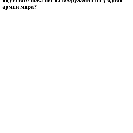
подобного пока нет на вооружении ни у одной
армии мира?