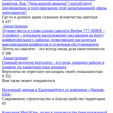
развития. Как “День конной авиации” способствует
продвижению и популяризации этой захватывающей сферы
деятельности?
Где-то в далеких краях сознания человечества заветная
0
437
Авиастроение
Лучшие места и схема салона самолета Boeing 777-300ER –
Аэрофлот – идеальное расположение пассажиров на борту
комфортабельного лайнера, позволяющее насладиться
максимальным комфортом и отличным обслуживанием
Лететь на самолете – это всегда некая доля таинственности
0
399
Авиастроение
Главный редуктор вертолета – его роль, принцип работы и
влияние на характеристики аппарата
Вертолеты не перестают восхищать своей уникальностью
0
352
Вам также может понравиться
Надежный дренаж в Екатеринбурге от компании «Дренаж-
ЕКБ»
Современное строительство и благоустройство территории
0
5
Компания MerchOne: лидер в производстве брендированной