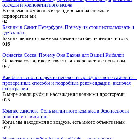
одежды и корпоративного мерча
В современном бизнесе брендированная одежда и
корпоративный
0
4
Бахилы в Санкт-Петербурге: Почему их стоит использовать и
где купить
Бахилы являются важным элементом обеспечения чистоты
0
16
Оснастка Соска: Почему Она Важна для Вашей Рыбалки
Оснастка соска, также известная как оснастка с поп-апом
0
47
Как безопасно и надежно перевозить рыбу в салоне самолета –
проверенные способы и подробные рекомендации, включая
фотографии
В мире ловли рыбы и наслаждения водными просторами
0
25
Компас самолета. Роль магнитного компаса в безопасности
полетов и навигации.
Когда мы находимся во воздухе, есть много объективных
0
72
Исследуем подробно Insitu ScanEagle – дрон нового