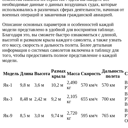
необходимые данные о данных воздушных судах, которые
использовались в различных сферах деятельности, начиная от
военных операций и заканчивая гражданской авиацией.
Описание основных параметров и особенностей каждой
модели представлено в удобной для восприятия таблице.
Благодаря это, вы сможете быстро ознакомиться с длиной,
высотой и размахом крыла каждого самолета, а также узнать
его массу, скорость и дальность полета. Более детальная
информация о системах самолетов включена в таблицу для
того, чтобы предоставить полное представление о каждой
модели.
Размах
Дальность
Модель
Длина
Высота
Масса
Скорость
С
крыла
полета
2,490
В
Як-1
9,8 м
3,6 м
10,2 м
570 км/ч
570 км
кг
Р
В
2,105
Як-3
8,48 м
2,42 м
9,2 м
655 км/ч
700 км
Р
кг
В
В
2,720
Як-9
8,5 м
3,0 м
9,74 м
595 км/ч
765 км
Р
кг
О