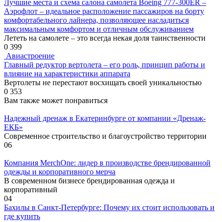
Лучшие места и схема салона самолета Boeing 777-300ER –
Аэрофлот – идеальное расположение пассажиров на борту
комфортабельного лайнера, позволяющее насладиться
максимальным комфортом и отличным обслуживанием
Лететь на самолете – это всегда некая доля таинственности
0
399
Авиастроение
Главный редуктор вертолета – его роль, принцип работы и
влияние на характеристики аппарата
Вертолеты не перестают восхищать своей уникальностью
0
353
Вам также может понравиться
Надежный дренаж в Екатеринбурге от компании «Дренаж-
ЕКБ»
Современное строительство и благоустройство территории
0
6
Компания MerchOne: лидер в производстве брендированной
одежды и корпоративного мерча
В современном бизнесе брендированная одежда и
корпоративный
0
4
Бахилы в Санкт-Петербурге: Почему их стоит использовать и
где купить