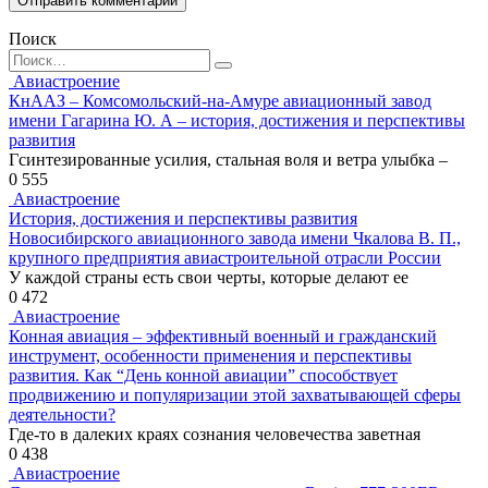
Поиск
Search
for:
Авиастроение
КнААЗ – Комсомольский-на-Амуре авиационный завод
имени Гагарина Ю. А – история, достижения и перспективы
развития
Гсинтезированные усилия, стальная воля и ветра улыбка –
0
555
Авиастроение
История, достижения и перспективы развития
Новосибирского авиационного завода имени Чкалова В. П.,
крупного предприятия авиастроительной отрасли России
У каждой страны есть свои черты, которые делают ее
0
472
Авиастроение
Конная авиация – эффективный военный и гражданский
инструмент, особенности применения и перспективы
развития. Как “День конной авиации” способствует
продвижению и популяризации этой захватывающей сферы
деятельности?
Где-то в далеких краях сознания человечества заветная
0
438
Авиастроение