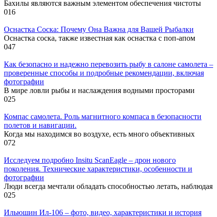
Бахилы являются важным элементом обеспечения чистоты
0
16
Оснастка Соска: Почему Она Важна для Вашей Рыбалки
Оснастка соска, также известная как оснастка с поп-апом
0
47
Как безопасно и надежно перевозить рыбу в салоне самолета –
проверенные способы и подробные рекомендации, включая
фотографии
В мире ловли рыбы и наслаждения водными просторами
0
25
Компас самолета. Роль магнитного компаса в безопасности
полетов и навигации.
Когда мы находимся во воздухе, есть много объективных
0
72
Исследуем подробно Insitu ScanEagle – дрон нового
поколения. Технические характеристики, особенности и
фотографии
Люди всегда мечтали обладать способностью летать, наблюдая
0
25
Ильюшин Ил-106 – фото, видео, характеристики и история