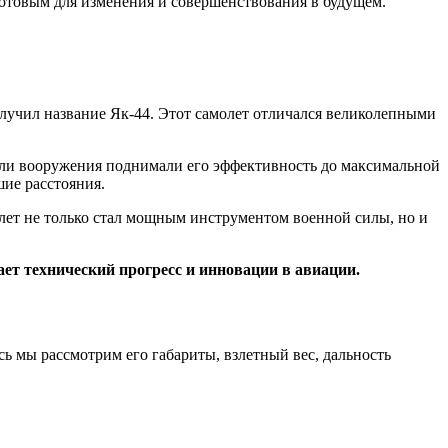
готовым для изменения и совершенствования в будущем.
лучил название Як-44. Этот самолет отличался великолепными
 или вооружения поднимали его эффективность до максимальной
шие расстояния.
лет не только стал мощным инструментом военной силы, но и
ает технический прогресс и инновации в авиации.
ь мы рассмотрим его габариты, взлетный вес, дальность