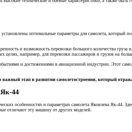
ь высокие технические и боевые характеристики, а также быть 
 установлены оптимальные параметры для самолета, который по
вренность и возможность перевозки большого количества груза
их целях, например, для перевозки пассажиров и грузов на боль
событиями и достижениями в авиационной индустрии. Этот само
это важный этап в развитии самолетостроения, который отраж
 Як-44
еских особенностях и параметрах самолета Яковлева Як-44. Здес
рые отличают эту машину от других моделей.