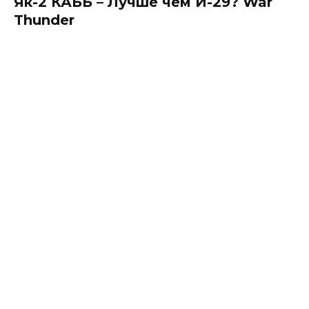
Як-2 КАББ – Лучше чем И-29? War
Thunder