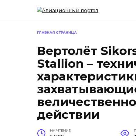
Перейти
к
содержанию
ГЛАВНАЯ СТРАНИЦА
Вертолёт Sikor
Stallion – техн
характеристик
захватывающие
величественн
действии
НА ЧТЕНИЕ