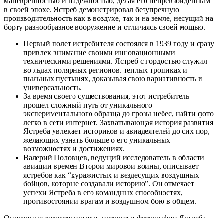
маневренностью и надежностью, делая его непревзойденным
в своей эпохе. Ястреб демонстрировал безупречную
производительность как в воздухе, так и на земле, несущий на
борту разнообразное вооружение и отличаясь своей мощью.
Первый полет истребителя состоялся в 1939 году и сразу
привлек внимание своими инновационными
техническими решениями. Ястреб с гордостью служил
во льдах полярных регионов, теплых тропиках и
пыльных пустынях, доказывая свою вариативность и
универсальность.
За время своего существования, этот истребитель
прошел сложный путь от уникального
экспериментального образца до грозы небес, найти фото
легко в сети интернет. Захватывающая история развития
Ястреба увлекает историков и авиадеятелей до сих пор,
желающих узнать больше о его уникальных
возможностях и достижениях.
Валерий Половцев, ведущий исследователь в области
авиации времен Второй мировой войны, описывает
ястребов как “куражистых и вездесущих воздушных
бойцов, которые создавали историю”. Он отмечает
успехи Ястреба в его командных способностях,
противостоянии врагам и воздушном бою в общем.
Описанные характеристики, история и фотографии Ястреба