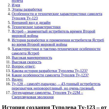
полета
Идея
Этапы разработки
Особенности и технические характеристики самолета
Туполев Ту-123
Внешний вид и дизайн
Технические характеристики
Ястреб – знаменитый истребитель времен Второй
мировой войны
История разработки и применения истребителя Ястреб
во время Второй мировой войны
Характеристики и тактико-технические особенности
самолета Ястреб
Высокая маневренность
Высокая скорость
Вопрос-ответ:
Какова история разработки Туполева Ту-123?
Какие особенности самолета Туполев Ту-123?
Видео:
Ту-128 – самолёт-парадокс, – 43-тонный истребитель
перехватчик неповоротливый, но очень грозный.
Легендарные самолеты. Туполев Ту-22М –
Сверхзвуковая эволюция
История создания Туполева Ту-123 – от