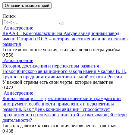
Поиск
Search
for:
Авиастроение
КнААЗ – Комсомольский-на-Амуре авиационный завод
имени Гагарина Ю. А – история, достижения и перспективы
развития
Гсинтезированные усилия, стальная воля и ветра улыбка –
0
556
Авиастроение
История, достижения и перспективы развития
Новосибирского авиационного завода имени Чкалова В. П.,
крупного предприятия авиастроительной отрасли России
У каждой страны есть свои черты, которые делают ее
0
472
Авиастроение
Конная авиация – эффективный военный и гражданский
инструмент, особенности применения и перспективы
развития. Как “День конной авиации” способствует
продвижению и популяризации этой захватывающей сферы
деятельности?
Где-то в далеких краях сознания человечества заветная
0
438