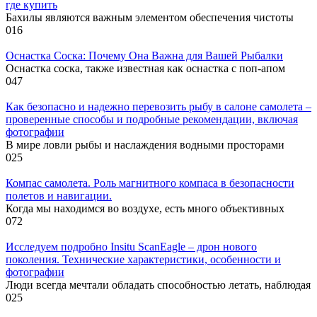
где купить
Бахилы являются важным элементом обеспечения чистоты
0
16
Оснастка Соска: Почему Она Важна для Вашей Рыбалки
Оснастка соска, также известная как оснастка с поп-апом
0
47
Как безопасно и надежно перевозить рыбу в салоне самолета –
проверенные способы и подробные рекомендации, включая
фотографии
В мире ловли рыбы и наслаждения водными просторами
0
25
Компас самолета. Роль магнитного компаса в безопасности
полетов и навигации.
Когда мы находимся во воздухе, есть много объективных
0
72
Исследуем подробно Insitu ScanEagle – дрон нового
поколения. Технические характеристики, особенности и
фотографии
Люди всегда мечтали обладать способностью летать, наблюдая
0
25