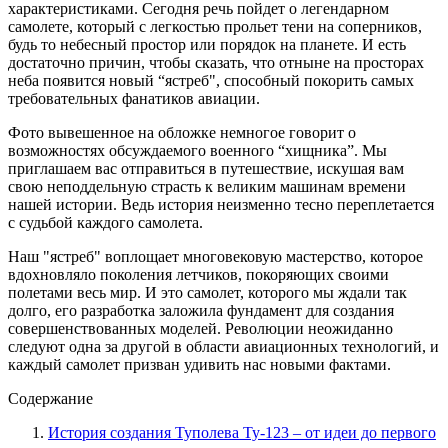
характеристиками. Сегодня речь пойдет о легендарном
самолете, который с легкостью прольет тени на соперников,
будь то небесный простор или порядок на планете. И есть
достаточно причин, чтобы сказать, что отныне на просторах
неба появится новый “ястреб", способный покорить самых
требовательных фанатиков авиации.
Фото вывешенное на обложке немногое говорит о
возможностях обсуждаемого военного “хищника”. Мы
приглашаем вас отправиться в путешествие, искушая вам
свою неподдельную страсть к великим машинам времени
нашей истории. Ведь история неизменно тесно переплетается
с судьбой каждого самолета.
Наш "ястреб" воплощает многовековую мастерство, которое
вдохновляло поколения летчиков, покоряющих своими
полетами весь мир. И это самолет, которого мы ждали так
долго, его разработка заложила фундамент для создания
совершенствованных моделей. Революции неожиданно
следуют одна за другой в области авиационных технологий, и
каждый самолет призван удивить нас новыми фактами.
Содержание
История создания Туполева Ту-123 – от идеи до первого