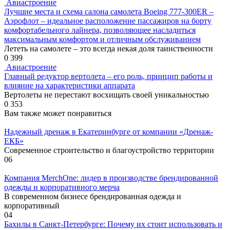
Авиастроение
Лучшие места и схема салона самолета Boeing 777-300ER –
Аэрофлот – идеальное расположение пассажиров на борту
комфортабельного лайнера, позволяющее насладиться
максимальным комфортом и отличным обслуживанием
Лететь на самолете – это всегда некая доля таинственности
0
399
Авиастроение
Главный редуктор вертолета – его роль, принцип работы и
влияние на характеристики аппарата
Вертолеты не перестают восхищать своей уникальностью
0
353
Вам также может понравиться
Надежный дренаж в Екатеринбурге от компании «Дренаж-
ЕКБ»
Современное строительство и благоустройство территории
0
6
Компания MerchOne: лидер в производстве брендированной
одежды и корпоративного мерча
В современном бизнесе брендированная одежда и
корпоративный
0
4
Бахилы в Санкт-Петербурге: Почему их стоит использовать и