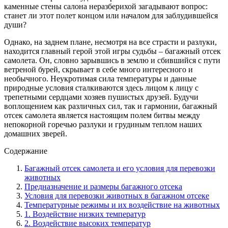
каменные стены салона неразберихой загадывают вопрос:
станет ли этот полет концом или началом для заблудившейся
души?
Однако, на заднем плане, несмотря на все страсти и разлуки,
находится главный герой этой игры судьбы – багажный отсек
самолета. Он, словно зарывшись в землю и сбившийся с пути
ветреной бурей, скрывает в себе много интересного и
необычного. Неукротимая сила температуры и данные
природные условия сталкиваются здесь лицом к лицу с
трепетными сердцами хозяев пушистых друзей. Будучи
воплощением как различных сил, так и гармонии, багажный
отсек самолета является настоящим полем битвы между
непокорной горечью разлуки и грудиным теплом наших
домашних зверей.
Содержание
Багажный отсек самолета и его условия для перевозки
животных
Предназначение и размеры багажного отсека
Условия для перевозки животных в багажном отсеке
Температурные режимы и их воздействие на животных
1. Воздействие низких температур
2. Воздействие высоких температур