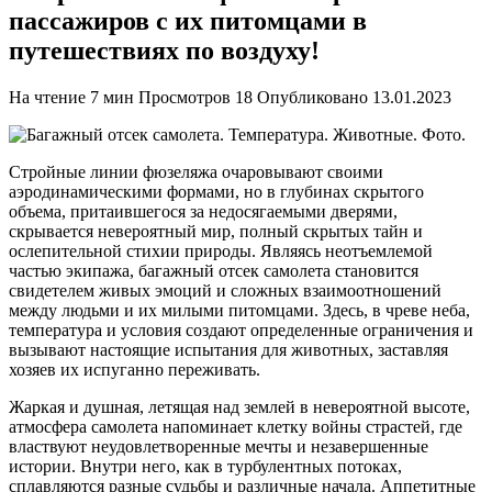
пассажиров с их питомцами в
путешествиях по воздуху!
На чтение
7 мин
Просмотров
18
Опубликовано
13.01.2023
Стройные линии фюзеляжа очаровывают своими
аэродинамическими формами, но в глубинах скрытого
объема, притаившегося за недосягаемыми дверями,
скрывается невероятный мир, полный скрытых тайн и
ослепительной стихии природы. Являясь неотъемлемой
частью экипажа, багажный отсек самолета становится
свидетелем живых эмоций и сложных взаимоотношений
между людьми и их милыми питомцами. Здесь, в чреве неба,
температура и условия создают определенные ограничения и
вызывают настоящие испытания для животных, заставляя
хозяев их испуганно переживать.
Жаркая и душная, летящая над землей в невероятной высоте,
атмосфера самолета напоминает клетку войны страстей, где
властвуют неудовлетворенные мечты и незавершенные
истории. Внутри него, как в турбулентных потоках,
сплавляются разные судьбы и различные начала. Аппетитные