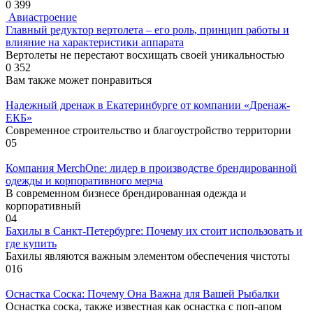
0
399
Авиастроение
Главный редуктор вертолета – его роль, принцип работы и
влияние на характеристики аппарата
Вертолеты не перестают восхищать своей уникальностью
0
352
Вам также может понравиться
Надежный дренаж в Екатеринбурге от компании «Дренаж-
ЕКБ»
Современное строительство и благоустройство территории
0
5
Компания MerchOne: лидер в производстве брендированной
одежды и корпоративного мерча
В современном бизнесе брендированная одежда и
корпоративный
0
4
Бахилы в Санкт-Петербурге: Почему их стоит использовать и
где купить
Бахилы являются важным элементом обеспечения чистоты
0
16
Оснастка Соска: Почему Она Важна для Вашей Рыбалки
Оснастка соска, также известная как оснастка с поп-апом