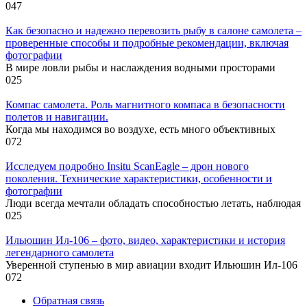
0
47
Как безопасно и надежно перевозить рыбу в салоне самолета –
проверенные способы и подробные рекомендации, включая
фотографии
В мире ловли рыбы и наслаждения водными просторами
0
25
Компас самолета. Роль магнитного компаса в безопасности
полетов и навигации.
Когда мы находимся во воздухе, есть много объективных
0
72
Исследуем подробно Insitu ScanEagle – дрон нового
поколения. Технические характеристики, особенности и
фотографии
Люди всегда мечтали обладать способностью летать, наблюдая
0
25
Ильюшин Ил-106 – фото, видео, характеристики и история
легендарного самолета
Уверенной ступенью в мир авиации входит Ильюшин Ил-106
0
72
Обратная связь