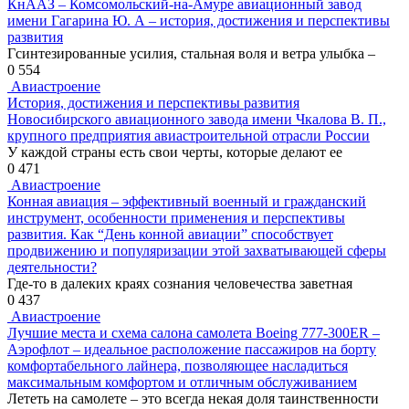
КнААЗ – Комсомольский-на-Амуре авиационный завод
имени Гагарина Ю. А – история, достижения и перспективы
развития
Гсинтезированные усилия, стальная воля и ветра улыбка –
0
554
Авиастроение
История, достижения и перспективы развития
Новосибирского авиационного завода имени Чкалова В. П.,
крупного предприятия авиастроительной отрасли России
У каждой страны есть свои черты, которые делают ее
0
471
Авиастроение
Конная авиация – эффективный военный и гражданский
инструмент, особенности применения и перспективы
развития. Как “День конной авиации” способствует
продвижению и популяризации этой захватывающей сферы
деятельности?
Где-то в далеких краях сознания человечества заветная
0
437
Авиастроение
Лучшие места и схема салона самолета Boeing 777-300ER –
Аэрофлот – идеальное расположение пассажиров на борту
комфортабельного лайнера, позволяющее насладиться
максимальным комфортом и отличным обслуживанием
Лететь на самолете – это всегда некая доля таинственности