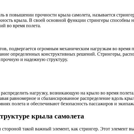
ль в повышении прочности крыла самолета, называется стринге
жность крыла. В своей основной функции стрингеры способны н
ий во время полета.
тов, подвергается огромным механическим нагрузкам во время п
вание определенных конструктивных решений. Стрингеры, распо
 прочную и надежную структуру.
о распределить нагрузку, возникающую на крыло во время полет
здавая равномерное и сбалансированное распределение вдоль кр
виях полета и обеспечивают безопасность пассажиров и экипаж
труктуре крыла самолета
стороной такой важный элемент, как стрингер. Этот элемент в