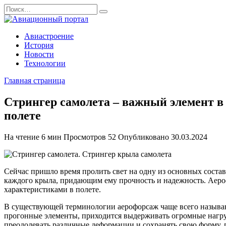
Перейти
Search
к
for:
содержанию
Авиастроение
История
Новости
Технологии
Главная страница
Стрингер самолета – важный элемент в
полете
На чтение
6 мин
Просмотров
52
Опубликовано
30.03.2024
Сейчас пришло время пролить свет на одну из основных состав
каждого крыла, придающим ему прочность и надежность. Аеро
характеристиками в полете.
В существующей терминологии аерофорсаж чаще всего называют
прогонные элементы, приходится выдерживать огромные нагруз
преодолевать различные деформации и сохранять свою форму,