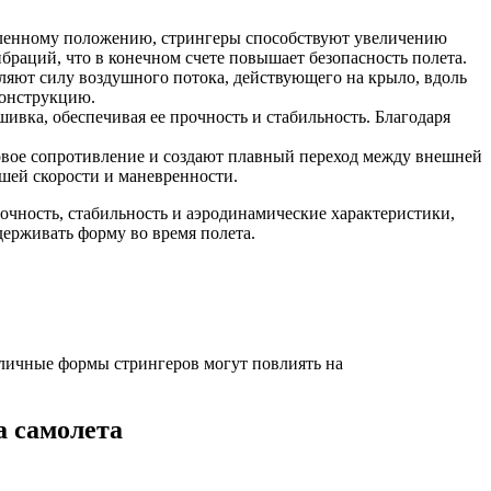
епленному положению, стрингеры способствуют увеличению
раций, что в конечном счете повышает безопасность полета.
ляют силу воздушного потока, действующего на крыло, вдоль
конструкцию.
ивка, обеспечивая ее прочность и стабильность. Благодаря
овое сопротивление и создают плавный переход между внешней
шей скорости и маневренности.
чность, стабильность и аэродинамические характеристики,
держивать форму во время полета.
зличные формы стрингеров могут повлиять на
а самолета