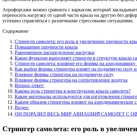
Аерофорсажи можно сравнить с каркасом, который закладывает
переносить нагрузку от одной части крыла на другую без дефо
успешно справляться с различными стрессовыми ситуациями.
Содержание
Стрингер самолета: его роль в увеличении прочности кр
Повышение прочности крыла
Равномерное распределение нагрузки
Какие функции выполняет стрингер в структуре крыла с
Стрингер самолета: влияние его формы на аэродинамику
Как выбор формы стрингера влияет на подъемную силу и
Влияние формы стрингера на подъемную силу
Влияние формы стрингера на сопротивление воздуха
Вопрос-ответ:
Какова роль стрингера в конструкции крыла самолета?
Какие материалы используются для изготовления стринг
Каким образом стрингеры влияют на аэродинамические с
Видео:
ОН ПОРАЗИЛ ВЕСЬ МИР АВИАЦИИ❗️ САМОЛЕТ С ОВАЛЬ
Стрингер самолета: его роль в увелич