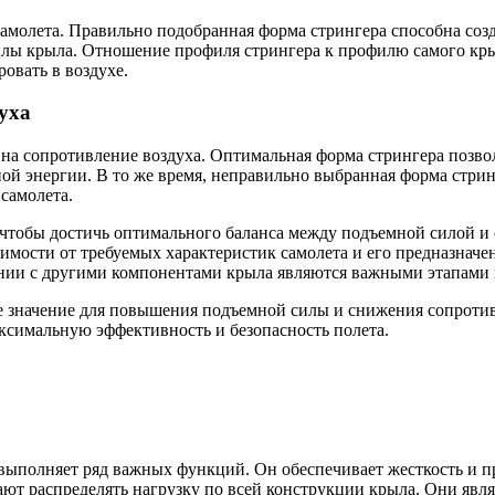
молета. Правильно подобранная форма стрингера способна созд
илы крыла. Отношение профиля стрингера к профилю самого кры
овать в воздухе.
уха
на сопротивление воздуха. Оптимальная форма стрингера позво
ой энергии. В то же время, неправильно выбранная форма стри
самолета.
 чтобы достичь оптимального баланса между подъемной силой и 
имости от требуемых характеристик самолета и его предназначе
ании с другими компонентами крыла являются важными этапами 
 значение для повышения подъемной силы и снижения сопротивл
аксимальную эффективность и безопасность полета.
 выполняет ряд важных функций. Он обеспечивает жесткость и п
ают распределять нагрузку по всей конструкции крыла. Они яв