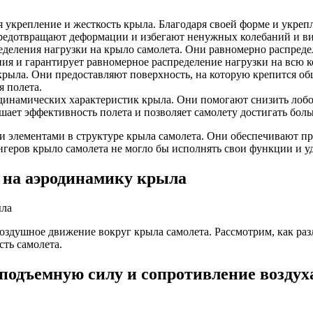
я укрепление и жесткость крыла. Благодаря своей форме и укр
редотвращают деформации и избегают ненужных колебаний и виб
деления нагрузки на крыло самолета. Они равномерно распреде
ия и гарантирует равномерное распределение нагрузки на всю 
рыла. Они предоставляют поверхность, на которую крепится обш
я полета.
динамических характеристик крыла. Они помогают снизить лоб
ает эффективность полета и позволяет самолету достигать боль
элементами в структуре крыла самолета. Они обеспечивают про
нгеров крыло самолета не могло бы исполнять свои функции и у
 на аэродинамику крыла
воздушное движение вокруг крыла самолета. Рассмотрим, как ра
ть самолета.
подъемную силу и сопротивление воздух