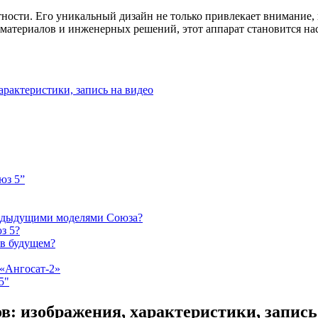
нтности. Его уникальный дизайн не только привлекает внимание
 материалов и инженерных решений, этот аппарат становится н
арактеристики, запись на видео
юз 5”
редыдущими моделями Союза?
з 5?
 в будущем?
 «Ангосат-2»
5"
ов: изображения, характеристики, запись