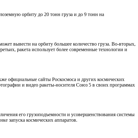
лоземную орбиту до 20 тонн груза и до 9 тонн на
жет вывести на орбиту большее количество груза. Во-вторых,
етьих, ракета использует более современные технологии и
акже официальные сайты Роскосмоса и других космических
отографии и видео ракеты-носителя Союз 5 в своих программах
величения его грузоподъемности и усовершенствования системы
нке запуска космических аппаратов.