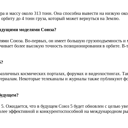
тра и массу около 313 тонн. Она способна вывести на низкую око
 орбиту до 4 тонн груза, который может вернуться на Землю.
дыдущими моделями Союза?
ями Союза. Во-первых, он имеет большую грузоподъемность и мо
вает более высокую точность позиционирования в орбите. В-тр
5?
различных космических порталах, форумах и видеохостингах. Т
атериалам. Некоторые телеканалы и журналы также публикуют ф
 будущем?
5. Ожидается, что в будущем Союз 5 будет обновлен с целью у
более эффективной и конкурентоспособной на международном ры