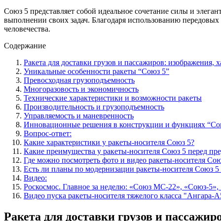
Союз 5 представляет собой идеальное сочетание силы и элега
выполнении своих задач. Благодаря использованию передовых
человечества.
Содержание
Ракета для доставки грузов и пассажиров: изображения, х
Уникальные особенности ракеты “Союз 5”
Превосходная грузоподъемность
Многоразовость и экономичность
Технические характеристики и возможности ракеты
Производительность и грузоподъемность
Управляемость и маневренность
Инновационные решения в конструкции и функциях “Со
Вопрос-ответ:
Какие характеристики у ракеты-носителя Союз 5?
Какие преимущества у ракеты-носителя Союз 5 перед п
Где можно посмотреть фото и видео ракеты-носителя Сою
Есть ли планы по модернизации ракеты-носителя Союз 5
Видео:
Роскосмос. Главное за неделю: «Союз МС-22», «Союз-5»,
Видео пуска ракеты-носителя тяжелого класса "Ангара-А
Ракета для доставки грузов и пассажир