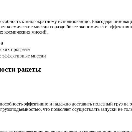
пособность к многократному использованию. Благодаря инновац
елает космические миссии гораздо более экономически эффективн
х космических миссий.
ва
еских программ
ее эффективные миссии
ности ракеты
способность эффективно и надежно доставить полезный груз на
грузоподъемностью, что позволяет осуществлять запуски не тол
ся ее управляемость во время полета и маневренность в космич