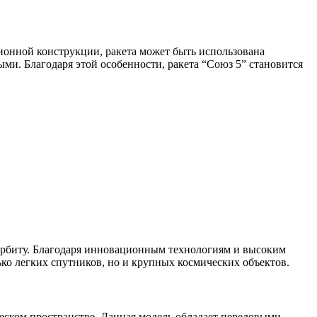
ионной конструкции, ракета может быть использована
ыми. Благодаря этой особенности, ракета “Союз 5” становится
 орбиту. Благодаря инновационным технологиям и высоким
ько легких спутников, но и крупных космических объектов.
еском пространстве. Данная модель обладает передовыми