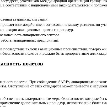
х государств, участников Международной организации гражданск
и, в соответствии с национальными законодательством и поло
новения аварийных ситуаций.
упрощает взаимодействие и согласование между различными уч
рмонизации авиационных правил и процедур.
 безопасность авиационного сектора.
 работы авиационных предприятий.
ые последствия, включая авиационные происшествия, потерю жи
я безопасности полетов и должно быть приоритетным для каждо
пасность полетов
опасность полетов. При соблюдении SARPs, авиационные орган
нты. Отступление от этих стандартов может привести к наруше
обеспечивать альтернативные меры безопасности, которые бы 
 и применение дополнительных процедур, использование более н