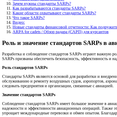
Зачем нужны стандарты SARPs?
Как разрабатываются стандарты SARPs?
Какие области охватывают стандарты SARPs?
Что такое SARPs?
Видео:
Новые стандарты финансовой отчетности: Как подружить
ARPA for cadets / Обзор радара (САРП) для курсантов
Роль и значение стандартов SARPs в а
Разработка и соблюдение стандартов SARPs играют важную ро
SARPs призваны обеспечить безопасность, эффективность и на
Роль стандартов SARPs
Стандарты SARPs являются основой для разработки и внедрени
обслуживанию и ремонту воздушных судов, аэропортов, аэрон
следовать предприятия и организации, связанные с авиацией.
Значение стандартов SARPs
Соблюдение стандартов SARPs имеет большое значение в авиац
надежности и эффективности авиационных операций. Также эт
упрощает международные перевозки и обмен опытом. Благодаря