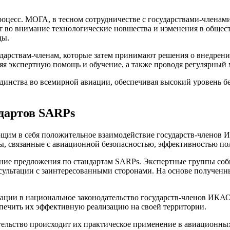
оцесс. МОГА, в тесном сотрудничестве с государствами-членам
т во внимание технологические новшества и изменения в общес
ды.
дарствам-членам, которые затем принимают решения о внедрени
яя экспертную помощь и обучение, а также проводя регулярный 
единства во всемирной авиации, обеспечивая высокий уровень б
дартов SARPs
щим в себя положительное взаимодействие государств-членов И
ы, связанные с авиационной безопасностью, эффективностью по
ение предложения по стандартам SARPs. Экспертные группы со
онсультации с заинтересованными сторонами. На основе получе
ации в национальное законодательство государств-членов ИКАО
спечить их эффективную реализацию на своей территории.
тельство происходит их практическое применение в авиационны