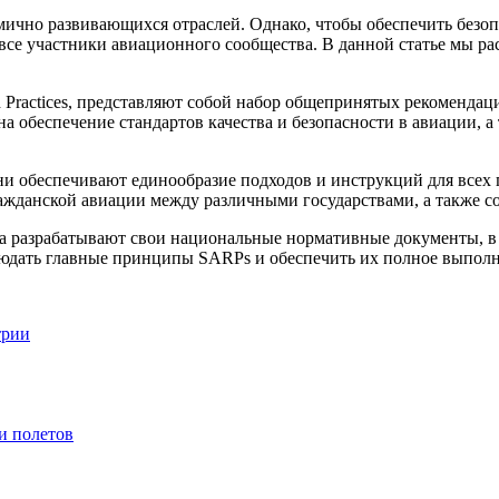
мично развивающихся отраслей. Однако, чтобы обеспечить безоп
 все участники авиационного сообщества. В данной статье мы
d Practices, представляют собой набор общепринятых рекоменд
а обеспечение стандартов качества и безопасности в авиации,
ни обеспечивают единообразие подходов и инструкций для всех 
ражданской авиации между различными государствами, а также с
а разрабатывают свои национальные нормативные документы, в
людать главные принципы SARPs и обеспечить их полное выполн
трии
и полетов