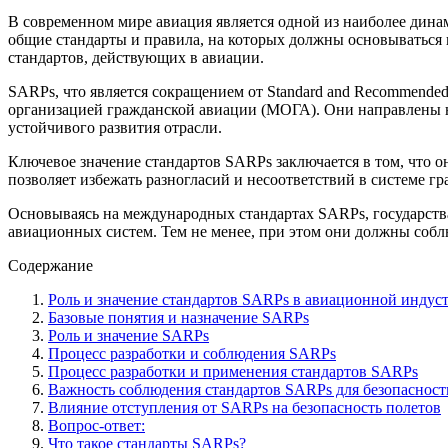
В современном мире авиация является одной из наиболее дина
общие стандарты и правила, на которых должны основываться
стандартов, действующих в авиации.
SARPs, что является сокращением от Standard and Recommende
организацией гражданской авиации (МОГА). Они направлены н
устойчивого развития отрасли.
Ключевое значение стандартов SARPs заключается в том, что о
позволяет избежать разногласий и несоответствий в системе г
Основываясь на международных стандартах SARPs, государств
авиационных систем. Тем не менее, при этом они должны соб
Содержание
Роль и значение стандартов SARPs в авиационной индус
Базовые понятия и назначение SARPs
Роль и значение SARPs
Процесс разработки и соблюдения SARPs
Процесс разработки и применения стандартов SARPs
Важность соблюдения стандартов SARPs для безопасност
Влияние отступления от SARPs на безопасность полетов
Вопрос-ответ:
Что такое стандарты SARPs?