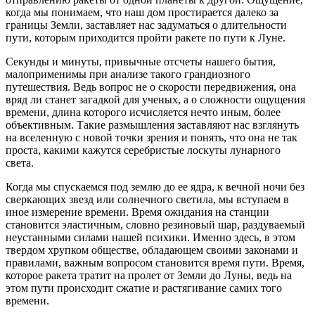
когда мы понимаем, что наш дом простирается далеко за
границы Земли, заставляет нас задуматься о длительности
пути, которым приходится пройти ракете по пути к Луне.
Секунды и минуты, привычные отсчеты нашего бытия,
малоприменимы при анализе такого грандиозного
путешествия. Ведь вопрос не о скорости передвижения, она
вряд ли станет загадкой для ученых, а о сложности ощущения
времени, длина которого исчисляется нечто иным, более
объективным. Такие размышления заставляют нас взглянуть
на вселенную с новой точки зрения и понять, что она не так
проста, какими кажутся серебристые лоскуты лунарного
света.
Когда мы спускаемся под землю до ее ядра, к вечной ночи без
сверкающих звезд или солнечного светила, мы вступаем в
иное измерение времени. Время ожидания на станции
становится эластичным, словно резиновый шар, раздуваемый
неустанными силами нашей психики. Именно здесь, в этом
твердом хрупком обществе, обладающем своими законами и
правилами, важным вопросом становится время пути. Время,
которое ракета тратит на пролет от Земли до Луны, ведь на
этом пути происходит сжатие и растягивание самих того
времени.