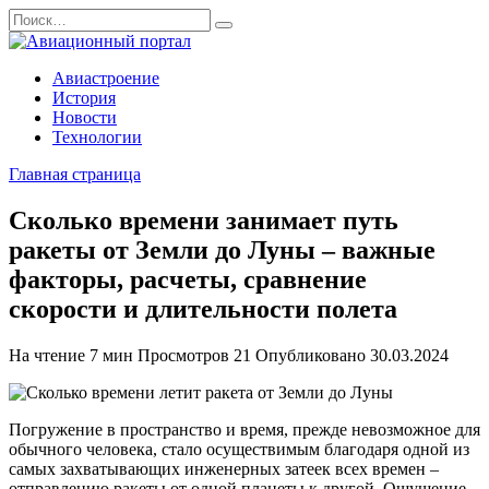
Перейти
Search
к
for:
содержанию
Авиастроение
История
Новости
Технологии
Главная страница
Сколько времени занимает путь
ракеты от Земли до Луны – важные
факторы, расчеты, сравнение
скорости и длительности полета
На чтение
7 мин
Просмотров
21
Опубликовано
30.03.2024
Погружение в пространство и время, прежде невозможное для
обычного человека, стало осуществимым благодаря одной из
самых захватывающих инженерных затеек всех времен –
отправлению ракеты от одной планеты к другой. Ощущение,