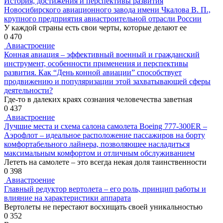
История, достижения и перспективы развития
Новосибирского авиационного завода имени Чкалова В. П.,
крупного предприятия авиастроительной отрасли России
У каждой страны есть свои черты, которые делают ее
0
470
Авиастроение
Конная авиация – эффективный военный и гражданский
инструмент, особенности применения и перспективы
развития. Как “День конной авиации” способствует
продвижению и популяризации этой захватывающей сферы
деятельности?
Где-то в далеких краях сознания человечества заветная
0
437
Авиастроение
Лучшие места и схема салона самолета Boeing 777-300ER –
Аэрофлот – идеальное расположение пассажиров на борту
комфортабельного лайнера, позволяющее насладиться
максимальным комфортом и отличным обслуживанием
Лететь на самолете – это всегда некая доля таинственности
0
398
Авиастроение
Главный редуктор вертолета – его роль, принцип работы и
влияние на характеристики аппарата
Вертолеты не перестают восхищать своей уникальностью
0
352