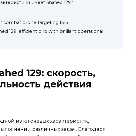
рактеристики имеет Shahed 129?
29" combat drone targeting ISIS
129; efficient bird with brilliant operational
hed 129: скорость,
альность действия
 одной из ключевых характеристик,
выполнении различных задач. Благодаря