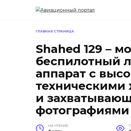
Перейти
к
содержанию
ГЛАВНАЯ СТРАНИЦА
Shahed 129 – 
беспилотный 
аппарат с выс
техническими 
и захватываю
фотографиями
НА ЧТЕНИЕ