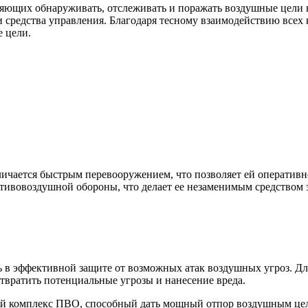
ющих обнаруживать, отслеживать и поражать воздушные цели на
 средства управления. Благодаря тесному взаимодействию всех
е цели.
личается быстрым перевооружением, что позволяет ей оператив
отивовоздушной обороны, что делает ее незаменимым средством
 в эффективной защите от возможных атак воздушных угроз. Для
твратить потенциальные угрозы и нанесение вреда.
бой комплекс ПВО, способный дать мощный отпор воздушным це