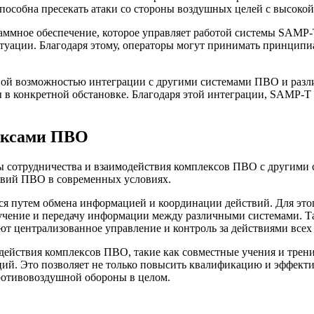
пособна пресекать атаки со стороны воздушных целей с высоко
аммное обеспечение, которое управляет работой системы SAMP-
туации. Благодаря этому, операторы могут принимать принципи
ной возможностью интеграции с другими системами ПВО и разли
 в конкретной обстановке. Благодаря этой интеграции, SAMP-T
лексами ПВО
ы сотрудничества и взаимодействия комплексов ПВО с другими
твий ПВО в современных условиях.
я путем обмена информацией и координации действий. Для это
учение и передачу информации между различными системами. Та
т централизованное управление и контроль за действиями всех
ействия комплексов ПВО, такие как совместные учения и тренир
й. Это позволяет не только повысить квалификацию и эффектив
противовоздушной обороны в целом.