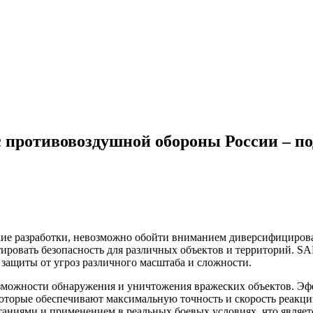
противовоздушной обороны России – по
кие разработки, невозможно обойти вниманием диверсифициров
ировать безопасность для различных объектов и территорий. S
ащиты от угроз различного масштаба и сложности.
можности обнаружения и уничтожения вражеских объектов. Эфф
оторые обеспечивают максимальную точность и скорость реакци
ями и применением в реальных боевых условиях, что являетс