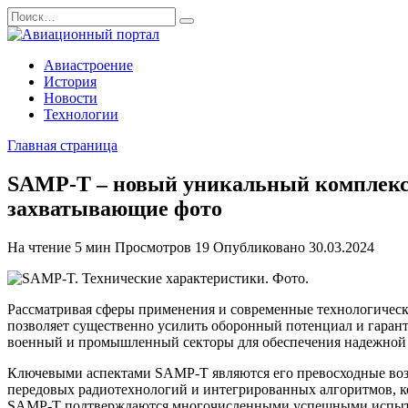
Перейти
Search
к
for:
содержанию
Авиастроение
История
Новости
Технологии
Главная страница
SAMP-T – новый уникальный комплекс 
захватывающие фото
На чтение
5 мин
Просмотров
19
Опубликовано
30.03.2024
Рассматривая сферы применения и современные технологичес
позволяет существенно усилить оборонный потенциал и гарант
военный и промышленный секторы для обеспечения надежной з
Ключевыми аспектами SAMP-T являются его превосходные воз
передовых радиотехнологий и интегрированных алгоритмов, к
SAMP-T подтверждаются многочисленными успешными испытани