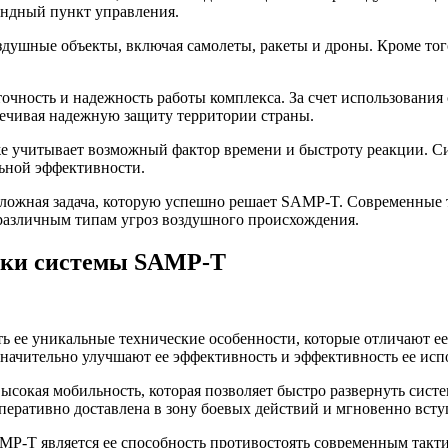
андный пункт управления.
здушные объекты, включая самолеты, ракеты и дроны. Кроме тог
чность и надежность работы комплекса. За счет использования
печивая надежную защиту территории страны.
 учитывает возможный фактор времени и быстроту реакции. Сис
льной эффективности.
и сложная задача, которую успешно решает SAMP-T. Современные
различным типам угроз воздушного происхождения.
ики системы SAMP-T
ь ее уникальные технические особенности, которые отличают ее
значительно улучшают ее эффективность и эффективность ее исп
ысокая мобильность, которая позволяет быстро развернуть сист
ративно доставлена в зону боевых действий и мгновенно всту
P-T является ее способность противостоять современным такт