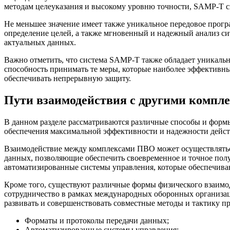
методам целеуказания и высокому уровню точности, SAMP-T с
Не меньшее значение имеет также уникальное передовое прогр
определение целей, а также мгновенный и надежный анализ си
актуальных данных.
Важно отметить, что система SAMP-T также обладает уникаль
способность принимать те меры, которые наиболее эффективны
обеспечивать непрерывную защиту.
Пути взаимодействия с другими комп
В данном разделе рассматриваются различные способы и форм
обеспечения максимальной эффективности и надежности дейс
Взаимодействие между комплексами ПВО может осуществлятьс
данных, позволяющие обеспечить своевременное и точное пол
автоматизированные системы управления, которые обеспечиваю
Кроме того, существуют различные формы физического взаимод
сотрудничество в рамках международных оборонных организаци
развивать и совершенствовать совместные методы и тактику 
Форматы и протоколы передачи данных;
Автоматизированные системы управления;