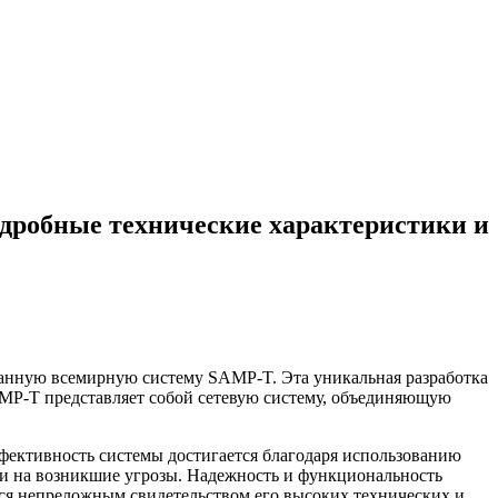
дробные технические характеристики и
анную всемирную систему SAMP-T. Эта уникальная разработка
AMP-T представляет собой сетевую систему, объединяющую
ективность системы достигается благодаря использованию
и на возникшие угрозы. Надежность и функциональность
я непреложным свидетельством его высоких технических и