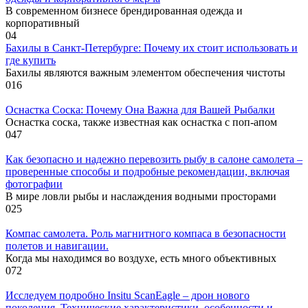
В современном бизнесе брендированная одежда и
корпоративный
0
4
Бахилы в Санкт-Петербурге: Почему их стоит использовать и
где купить
Бахилы являются важным элементом обеспечения чистоты
0
16
Оснастка Соска: Почему Она Важна для Вашей Рыбалки
Оснастка соска, также известная как оснастка с поп-апом
0
47
Как безопасно и надежно перевозить рыбу в салоне самолета –
проверенные способы и подробные рекомендации, включая
фотографии
В мире ловли рыбы и наслаждения водными просторами
0
25
Компас самолета. Роль магнитного компаса в безопасности
полетов и навигации.
Когда мы находимся во воздухе, есть много объективных
0
72
Исследуем подробно Insitu ScanEagle – дрон нового
поколения. Технические характеристики, особенности и