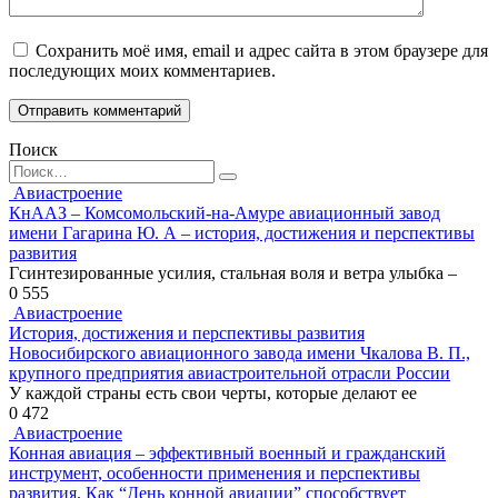
Сохранить моё имя, email и адрес сайта в этом браузере для
последующих моих комментариев.
Поиск
Search
for:
Авиастроение
КнААЗ – Комсомольский-на-Амуре авиационный завод
имени Гагарина Ю. А – история, достижения и перспективы
развития
Гсинтезированные усилия, стальная воля и ветра улыбка –
0
555
Авиастроение
История, достижения и перспективы развития
Новосибирского авиационного завода имени Чкалова В. П.,
крупного предприятия авиастроительной отрасли России
У каждой страны есть свои черты, которые делают ее
0
472
Авиастроение
Конная авиация – эффективный военный и гражданский
инструмент, особенности применения и перспективы
развития. Как “День конной авиации” способствует