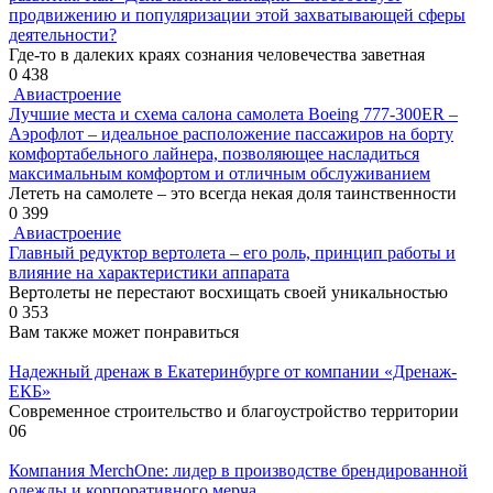
продвижению и популяризации этой захватывающей сферы
деятельности?
Где-то в далеких краях сознания человечества заветная
0
438
Авиастроение
Лучшие места и схема салона самолета Boeing 777-300ER –
Аэрофлот – идеальное расположение пассажиров на борту
комфортабельного лайнера, позволяющее насладиться
максимальным комфортом и отличным обслуживанием
Лететь на самолете – это всегда некая доля таинственности
0
399
Авиастроение
Главный редуктор вертолета – его роль, принцип работы и
влияние на характеристики аппарата
Вертолеты не перестают восхищать своей уникальностью
0
353
Вам также может понравиться
Надежный дренаж в Екатеринбурге от компании «Дренаж-
ЕКБ»
Современное строительство и благоустройство территории
0
6
Компания MerchOne: лидер в производстве брендированной
одежды и корпоративного мерча