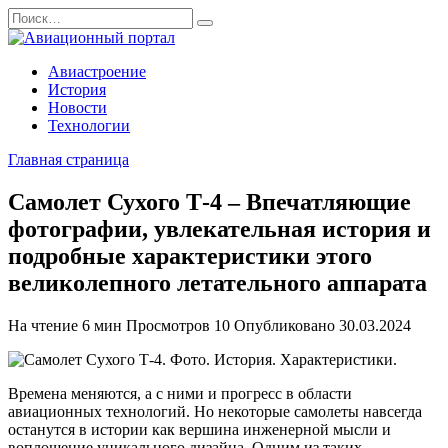
Перейти
Search
к
for:
содержанию
Авиастроение
История
Новости
Технологии
Главная страница
Самолет Сухого Т-4 – Впечатляющие
фотографии, увлекательная история и
подробные характеристики этого
великолепного летательного аппарата
На чтение
6 мин
Просмотров
10
Опубликовано
30.03.2024
Времена меняются, а с ними и прогресс в области
авиационных технологий. Но некоторые самолеты навсегда
останутся в истории как вершина инженерной мысли и
воплощение уникального дизайна. Одним из таких