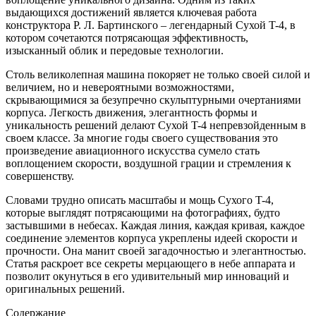
выдающихся достижений является ключевая работа
конструктора Р. Л. Бартинского – легендарный Сухой T-4, в
котором сочетаются потрясающая эффективность,
изысканный облик и передовые технологии.
Столь великолепная машина покоряет не только своей силой и
величием, но и невероятными возможностями,
скрывающимися за безупречно скульптурными очертаниями
корпуса. Легкость движения, элегантность формы и
уникальность решений делают Сухой T-4 непревзойденным в
своем классе. За многие годы своего существования это
произведение авиационного искусства сумело стать
воплощением скорости, воздушной грации и стремления к
совершенству.
Словами трудно описать масштабы и мощь Сухого T-4,
которые выглядят потрясающими на фотографиях, будто
застывшими в небесах. Каждая линия, каждая кривая, каждое
соединение элементов корпуса укреплены идеей скорости и
прочности. Она манит своей загадочностью и элегантностью.
Статья раскроет все секреты мерцающего в небе аппарата и
позволит окунуться в его удивительный мир инноваций и
оригинальных решений.
Содержание