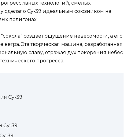
прогрессивных технологий, смелых
у сделало Су-39 идеальным союзником на
вых полигонах.
 “сокола” создает ощущение невесомости, а его
ветра. Эта творческая машина, разработанная
иональную славу, отражая дух покорения небес
технического прогресса.
ия Су-39
 Су-39
Су-39