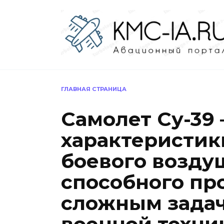
Перейти
к
содержанию
ГЛАВНАЯ СТРАНИЦА
Самолет Су-39 
характеристик
боевого возду
способного пр
сложным зада