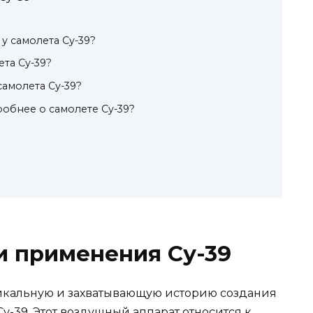
у самолета Су-39?
ета Су-39?
самолета Су-39?
робнее о самолете Су-39?
и применения Су-39
икальную и захватывающую историю создания
-39. Этот воздушный аппарат относится к