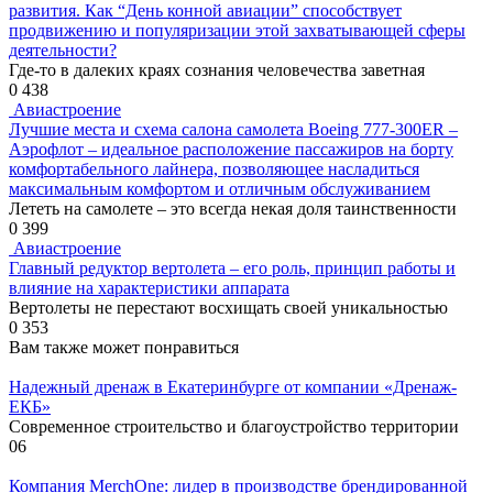
развития. Как “День конной авиации” способствует
продвижению и популяризации этой захватывающей сферы
деятельности?
Где-то в далеких краях сознания человечества заветная
0
438
Авиастроение
Лучшие места и схема салона самолета Boeing 777-300ER –
Аэрофлот – идеальное расположение пассажиров на борту
комфортабельного лайнера, позволяющее насладиться
максимальным комфортом и отличным обслуживанием
Лететь на самолете – это всегда некая доля таинственности
0
399
Авиастроение
Главный редуктор вертолета – его роль, принцип работы и
влияние на характеристики аппарата
Вертолеты не перестают восхищать своей уникальностью
0
353
Вам также может понравиться
Надежный дренаж в Екатеринбурге от компании «Дренаж-
ЕКБ»
Современное строительство и благоустройство территории
0
6
Компания MerchOne: лидер в производстве брендированной