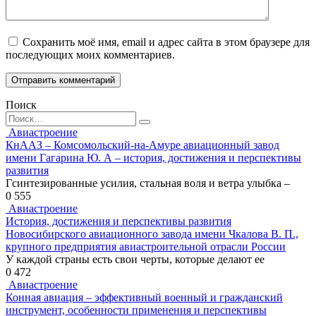
Сохранить моё имя, email и адрес сайта в этом браузере для
последующих моих комментариев.
Поиск
Search
for:
Авиастроение
КнААЗ – Комсомольский-на-Амуре авиационный завод
имени Гагарина Ю. А – история, достижения и перспективы
развития
Гсинтезированные усилия, стальная воля и ветра улыбка –
0
555
Авиастроение
История, достижения и перспективы развития
Новосибирского авиационного завода имени Чкалова В. П.,
крупного предприятия авиастроительной отрасли России
У каждой страны есть свои черты, которые делают ее
0
472
Авиастроение
Конная авиация – эффективный военный и гражданский
инструмент, особенности применения и перспективы