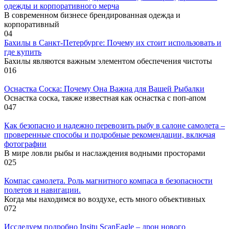
одежды и корпоративного мерча
В современном бизнесе брендированная одежда и
корпоративный
0
4
Бахилы в Санкт-Петербурге: Почему их стоит использовать и
где купить
Бахилы являются важным элементом обеспечения чистоты
0
16
Оснастка Соска: Почему Она Важна для Вашей Рыбалки
Оснастка соска, также известная как оснастка с поп-апом
0
47
Как безопасно и надежно перевозить рыбу в салоне самолета –
проверенные способы и подробные рекомендации, включая
фотографии
В мире ловли рыбы и наслаждения водными просторами
0
25
Компас самолета. Роль магнитного компаса в безопасности
полетов и навигации.
Когда мы находимся во воздухе, есть много объективных
0
72
Исследуем подробно Insitu ScanEagle – дрон нового