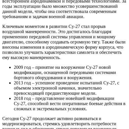
всесторонней аэродинамикой и передовыми технологиями. За
годы эксплуатации было множество усовершенствований
данной модели, чтобы она соответствовала современным
требованиям и задачам военной авиации.
Ключевым моментом в развитии Су-27 стал прорыв
воздушной маневренности. Это достигалось благодаря
применению передовой системы управления и мощному
двигателю, способному создавать огромную тягу. Также были
внесены изменения в аэродинамическую форму корпуса, что
позволило улучшить характеристики самолета и обеспечить
ему высокую маневренность.
2009 год – принятие на вооружение Су-27 новой
модификации, оснащенной передовыми системами
бортового оборудования и вооружения.
2013 год – успешное проведение испытаний Су-27, с
объемом электронной начинки, значительно
превосходящей предшествующие модели.
2018 год – представление новейшей модификации
Су-27, способной вести оперативные боевые действия в
сложных и экстремальных условиях.
Сегодня Су-27 продолжает активно развиваться и
модернизироваться, стремясь удовлетворить потребности
военных сил и обеспечить страну передовым воздушным