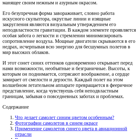
манящее своим нежным и азурным окрасом.
Его безупречная форма завораживает, словно работа
искусного скульптора, округлые линии и изящные
закругления являются визуальным утверждением его
неподвластности гравитации. В каждом элементе проявляется
особая забота о легкости и стремлении минимизировать
сопротивление воздуха. Мощные двигатели скрываются в его
недрах, исчерпывая всю энергию для бесшумных полетов в
мир высоких облаков.
И этот сонет синих оттенков одновременно открывает перед
нами возможности, необъятные и безграничные. Высоты, к
которым он поднимается, сотрясают воображение, а сердце
замирает от смелости и дерзости. Каждый полет на этом
волшебном летательном аппарате превращается в фееричное
представление, когда чувствуешь себя неподвластным
границам, забывая о повседневных заботах и проблемах.
Содержание
Что делает самолет синим цветом особенным?
Фотографии самолетов в синем окрасе
Применение самолетов синего цвета в авиационной
отрасли