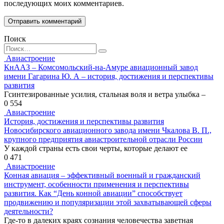
последующих моих комментариев.
Поиск
Search
for:
Авиастроение
КнААЗ – Комсомольский-на-Амуре авиационный завод
имени Гагарина Ю. А – история, достижения и перспективы
развития
Гсинтезированные усилия, стальная воля и ветра улыбка –
0
554
Авиастроение
История, достижения и перспективы развития
Новосибирского авиационного завода имени Чкалова В. П.,
крупного предприятия авиастроительной отрасли России
У каждой страны есть свои черты, которые делают ее
0
471
Авиастроение
Конная авиация – эффективный военный и гражданский
инструмент, особенности применения и перспективы
развития. Как “День конной авиации” способствует
продвижению и популяризации этой захватывающей сферы
деятельности?
Где-то в далеких краях сознания человечества заветная