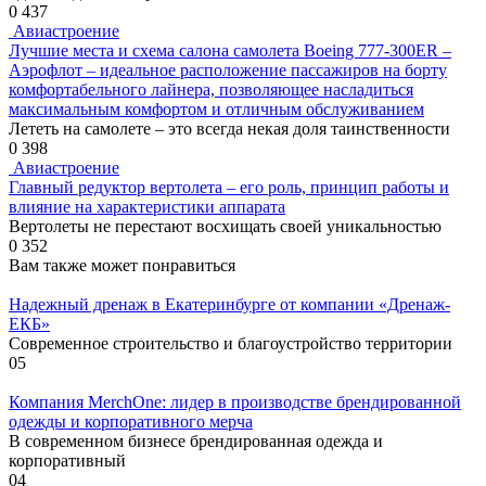
0
437
Авиастроение
Лучшие места и схема салона самолета Boeing 777-300ER –
Аэрофлот – идеальное расположение пассажиров на борту
комфортабельного лайнера, позволяющее насладиться
максимальным комфортом и отличным обслуживанием
Лететь на самолете – это всегда некая доля таинственности
0
398
Авиастроение
Главный редуктор вертолета – его роль, принцип работы и
влияние на характеристики аппарата
Вертолеты не перестают восхищать своей уникальностью
0
352
Вам также может понравиться
Надежный дренаж в Екатеринбурге от компании «Дренаж-
ЕКБ»
Современное строительство и благоустройство территории
0
5
Компания MerchOne: лидер в производстве брендированной
одежды и корпоративного мерча
В современном бизнесе брендированная одежда и
корпоративный
0
4