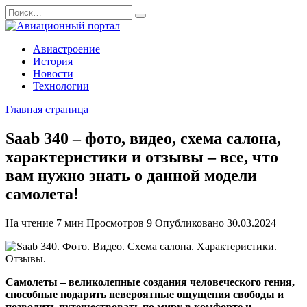
Перейти
Search
к
for:
содержанию
Авиастроение
История
Новости
Технологии
Главная страница
Saab 340 – фото, видео, схема салона,
характеристики и отзывы – все, что
вам нужно знать о данной модели
самолета!
На чтение
7 мин
Просмотров
9
Опубликовано
30.03.2024
Самолеты – великолепные создания человеческого гения,
способные подарить невероятные ощущения свободы и
позволить путешествовать по миру в комфорте и