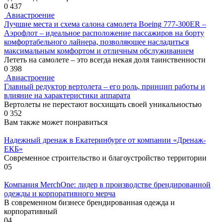
0
437
Авиастроение
Лучшие места и схема салона самолета Boeing 777-300ER –
Аэрофлот – идеальное расположение пассажиров на борту
комфортабельного лайнера, позволяющее насладиться
максимальным комфортом и отличным обслуживанием
Лететь на самолете – это всегда некая доля таинственности
0
398
Авиастроение
Главный редуктор вертолета – его роль, принцип работы и
влияние на характеристики аппарата
Вертолеты не перестают восхищать своей уникальностью
0
352
Вам также может понравиться
Надежный дренаж в Екатеринбурге от компании «Дренаж-
ЕКБ»
Современное строительство и благоустройство территории
0
5
Компания MerchOne: лидер в производстве брендированной
одежды и корпоративного мерча
В современном бизнесе брендированная одежда и
корпоративный
0
4