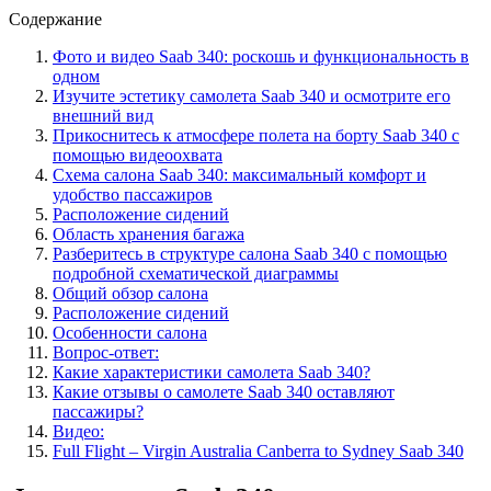
Содержание
Фото и видео Saab 340: роскошь и функциональность в
одном
Изучите эстетику самолета Saab 340 и осмотрите его
внешний вид
Прикоснитесь к атмосфере полета на борту Saab 340 с
помощью видеоохвата
Схема салона Saab 340: максимальный комфорт и
удобство пассажиров
Расположение сидений
Область хранения багажа
Разберитесь в структуре салона Saab 340 с помощью
подробной схематической диаграммы
Общий обзор салона
Расположение сидений
Особенности салона
Вопрос-ответ:
Какие характеристики самолета Saab 340?
Какие отзывы о самолете Saab 340 оставляют
пассажиры?
Видео:
Full Flight – Virgin Australia Canberra to Sydney Saab 340