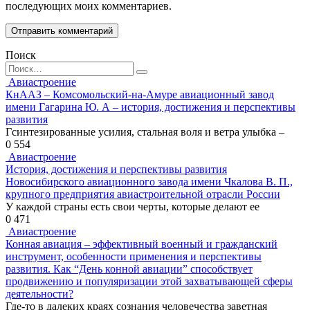
последующих моих комментариев.
Поиск
Search
for:
Авиастроение
КнААЗ – Комсомольский-на-Амуре авиационный завод
имени Гагарина Ю. А – история, достижения и перспективы
развития
Гсинтезированные усилия, стальная воля и ветра улыбка –
0
554
Авиастроение
История, достижения и перспективы развития
Новосибирского авиационного завода имени Чкалова В. П.,
крупного предприятия авиастроительной отрасли России
У каждой страны есть свои черты, которые делают ее
0
471
Авиастроение
Конная авиация – эффективный военный и гражданский
инструмент, особенности применения и перспективы
развития. Как “День конной авиации” способствует
продвижению и популяризации этой захватывающей сферы
деятельности?
Где-то в далеких краях сознания человечества заветная