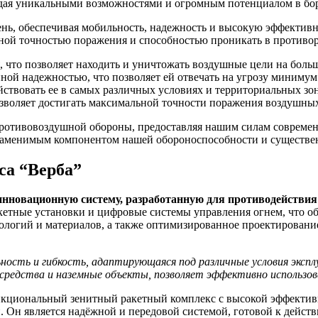
адая уникальными возможностями и огромным потенциалом в бор
нь, обеспечивая мобильность, надежность и высокую эффектив
ной точностью поражения и способностью проникать в противо
 что позволяет находить и уничтожать воздушные цели на боль
ной надежностью, что позволяет ей отвечать на угрозу минимум
йствовать ее в самых различных условиях и территориальных зон
озволяет достигать максимальной точности поражения воздушны
ротивовоздушной обороны, предоставляя нашим силам современ
езаменимым компонентом нашей обороноспособности и существе
са “Верба”
инновационную систему, разработанную для противодействия
етные установки и цифровые системы управления огнем, что об
ологий и материалов, а также оптимизированное проектировани
ность и гибкость, адаптирующаяся под различные условия экс
едства и наземные объекты, позволяет эффективно использоват
ункциональный зенитный ракетный комплекс с высокой эффекти
 Он является надёжной и передовой системой, готовой к действ