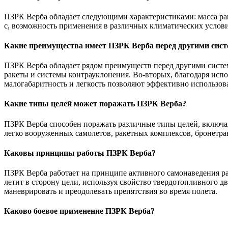
ПЗРК Верба обладает следующими характеристиками: масса ракет
с, возможность применения в различных климатических услови
Какие преимущества имеет ПЗРК Верба перед другими сис
ПЗРК Верба обладает рядом преимуществ перед другими систе
ракеты и системы контрауклонения. Во-вторых, благодаря испо
малогабаритность и легкость позволяют эффективно использова
Какие типы целей может поражать ПЗРК Верба?
ПЗРК Верба способен поражать различные типы целей, включа
легко вооруженных самолетов, ракетных комплексов, бронетра
Каковы принципы работы ПЗРК Верба?
ПЗРК Верба работает на принципе активного самонаведения рак
летит в сторону цели, используя свойство твердотопливного д
маневрировать и преодолевать препятствия во время полета.
Каково боевое применение ПЗРК Верба?