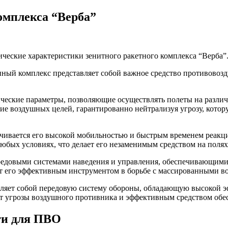
омплекса “Верба”
ческие характеристики зенитного ракетного комплекса “Верба”
нный комплекс представляет собой важное средство противово
ческие параметры, позволяющие осуществлять полеты на различ
ие воздушных целей, гарантированно нейтрализуя угрозу, котор
чивается его высокой мобильностью и быстрым временем реакци
любых условиях, что делает его незаменимым средством на полях
редовыми системами наведения и управления, обеспечивающими
ает его эффективным инструментом в борьбе с массированными 
вляет собой передовую систему обороны, обладающую высокой 
от угрозы воздушного противника и эффективным средством обес
ти для ПВО