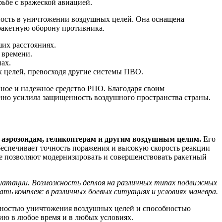
ьбе с вражеской авиацией.
ность в уничтожении воздушных целей. Она оснащена
ракетную оборону противника.
ших расстояниях.
 времени.
ах.
х целей, превосходя другие системы ПВО.
ное и надежное средство РПО. Благодаря своим
нно усилила защищенность воздушного пространства страны.
 аэрозондам, геликоптерам и другим воздушным целям.
Его
еспечивает точность поражения и высокую скорость реакции
е позволяют модернизировать и совершенствовать ракетный
плуатации. Возможность деплоя на различных типах подвижных
ь комплекс в различных боевых ситуациях и условиях маневра.
вностью уничтожения воздушных целей и способностью
ию в любое время и в любых условиях.