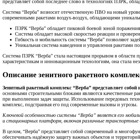
представляет собой последнее слово в технологиях ПЗРК, обл
Система “Верба” возносит отечественную ПВО на новый урове
современными ракетами воздух-воздух, обладающими уникаль
ПЗРК “Верба” обладает пиковой боевой зоной поражения,
Система обладает высокой скоростью реакции и проверен
Гибкость и мобильность системы “Верба” позволяют заде
Уникальная система наведения и управления ракетами п
Система ПЗРК “Верба” стала настоящим прорывом в области п
характеристикам и инновационным технологиям, она стала н
Описание зенитного ракетного комплек
Зенитный ракетный комплекс “Верба” представляет собой 
основными строительными блоками являются качественные рак
при выполнении задач защиты. Использование передовых техн
комплекс, подстраивая его под современные вызовы и угрозы.
Ключевой особенностью системы “Верба” является его мобиль
и стационарных платформ, включая различные транспортные ср
В целом, “Верба” представляет собой современный и многоф
обеспечивать надёжную защиту важных объектов и территорий.