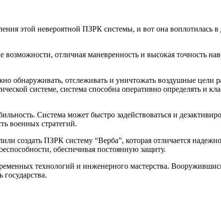
ения этой невероятной ПЗРК системы, и вот она воплотилась в 
 возможности, отличная маневренность и высокая точность на
но обнаруживать, отслеживать и уничтожать воздушные цели ра
ической системе, система способна оперативно определять и кл
льность. Система может быстро задействоваться и дезактивирова
ть военных стратегий.
или создать ПЗРК систему “Верба”, которая отличается надежн
боеспособности, обеспечивая постоянную защиту.
временных технологий и инженерного мастерства. Вооружившись
 государства.