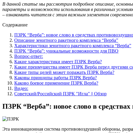
В данной статье мы рассмотрим подробное описание, основны
параметры и возможности использования в различных условия
– ознакомить читателя с этим важным элементом современного
Содержание
ПЗРК “Верба”: новое слово в средствах противовоздушн
Описание зенитного ракетного комплекса “Верба”
Характеристики зенитного ракетного комплекса “Верба”
ПЗРК “Верба”: уникальные возможности для ПВО
Вопрос-ответ:
Какие характеристики имеет ПЗРК Верба?
Какие преимущества имеет ПЗРК Верба перед другими 
Какие типы целей может поражать ПЗРК Верба?
Каковы принципы работы ПЗРК Верба?
Каково боевое применение ПЗРК Верба?
Видео:
Советский/Российский ПЗРК "Игла" || Обзор
ПЗРК “Верба”: новое слово в средства
Эта инновационная система противовоздушной обороны, разра