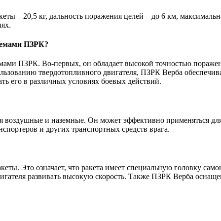
ы – 20,5 кг, дальность поражения целей – до 6 км, максимальная
ях.
темами ПЗРК?
мами ПЗРК. Во-первых, он обладает высокой точностью пораже
льзованию твердотопливного двигателя, ПЗРК Верба обеспечивае
ть его в различных условиях боевых действий.
я воздушные и наземные. Он может эффективно применяться для
нспортеров и других транспортных средств врага.
еты. Это означает, что ракета имеет специальную головку самон
вигателя развивать высокую скорость. Также ПЗРК Верба оснаще