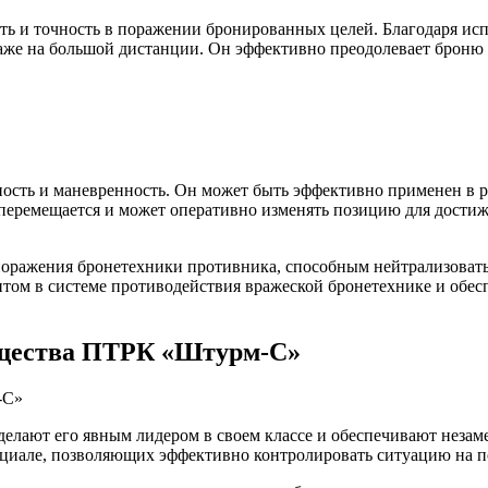
ь и точность в поражении бронированных целей. Благодаря ис
же на большой дистанции. Он эффективно преодолевает броню с
сть и маневренность. Он может быть эффективно применен в ра
перемещается и может оперативно изменять позицию для достиж
ажения бронетехники противника, способным нейтрализовать уг
том в системе противодействия вражеской бронетехнике и обес
ущества ПТРК «Штурм-С»
лают его явным лидером в своем классе и обеспечивают незам
нциале, позволяющих эффективно контролировать ситуацию на по