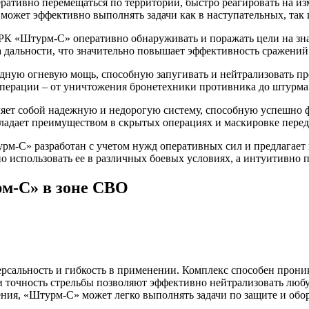
тивно перемещаться по территории, быстро реагировать на изм
 может эффективно выполнять задачи как в наступательных, так
К «Штурм-С» оперативно обнаруживать и поражать цели на знач
 дальности, что значительно повышает эффективность сражений
ую огневую мощь, способную запугивать и нейтрализовать прот
операции – от уничтожения бронетехники противника до штурма
т собой надежную и недорогую систему, способную успешно ф
бладает преимуществом в скрытых операциях и маскировке пере
-С» разработан с учетом нужд оперативных сил и предлагает 
 использовать ее в различных боевых условиях, а интуитивно п
м-С» в зоне СВО
сальность и гибкость в применении. Комплекс способен проника
и точность стрельбы позволяют эффективно нейтрализовать люб
ния, «Штурм-С» может легко выполнять задачи по защите и обо