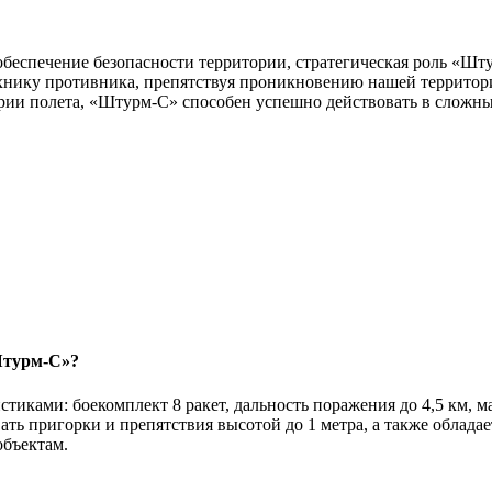
беспечение безопасности территории, стратегическая роль «Шт
хнику противника, препятствуя проникновению нашей территор
ории полета, «Штурм-С» способен успешно действовать в сложн
Штурм-С»?
ами: боекомплект 8 ракет, дальность поражения до 4,5 км, мак
ь пригорки и препятствия высотой до 1 метра, а также обладае
объектам.