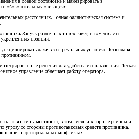
енения в боевой обстановке и маневрировать в
 и в оборонительных операциях.
ительных расстояниях. Точная баллистическая система и
.
ивника. Запуск различных типов ракет, в том числе и
 укрепленных позиций.
ункционировать даже в экстремальных условиях. Благодаря
д противником.
интегрированные решения для удобства использования. Легкая
онятное управление облегчает работу оператора.
ть во все типы местности, в том числе и в горные районы и
ую угрозу со стороны противотанковых средств противника.
роне при территориальных конфликтах.