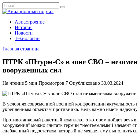
Перейти
Search
к
for:
содержанию
Авиастроение
История
Новости
Технологии
Главная страница
ПТРК «Штурм-С» в зоне СВО – незамени
вооруженных сил
На чтение
5 мин
Просмотров
7
Опубликовано
30.03.2024
В условиях современной военной конфронтации актуальность п
укрепленным объектам противника. Ведь важно иметь надежную
Противотанковый ракетный комплекс, о котором пойдет речь в
вооружения” можно считать термин “неотъемлемый элемент ст
снабженный недостатком, который не мешает ему выполнять с