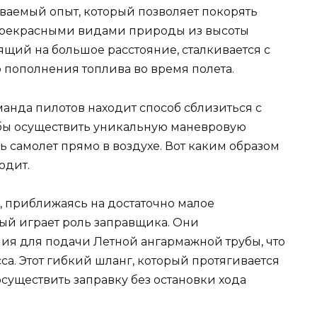
ываемый опыт, который позволяет покорять
прекрасными видами природы из высоты
тящий на большое расстояние, сталкивается с
пополнения топлива во время полета.
манда пилотов находит способ сблизиться с
бы осуществить уникальную маневровую
ь самолет прямо в воздухе. Вот каким образом
одит.
 приближаясь на достаточно малое
рый играет роль заправщика. Они
ия для подачи Летной ангармажной трубы, что
а. Этот гибкий шланг, который протягивается
существить заправку без остановки хода