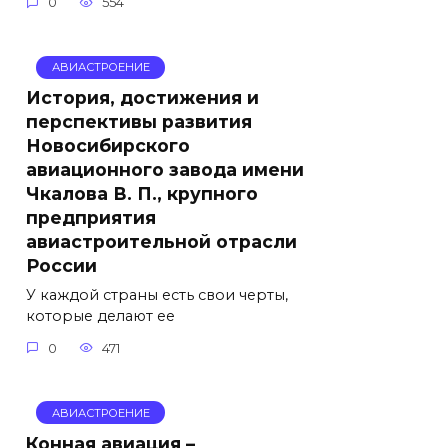
0
554
АВИАСТРОЕНИЕ
История, достижения и
перспективы развития
Новосибирского
авиационного завода имени
Чкалова В. П., крупного
предприятия
авиастроительной отрасли
России
У каждой страны есть свои черты,
которые делают ее
0
471
АВИАСТРОЕНИЕ
Конная авиация –