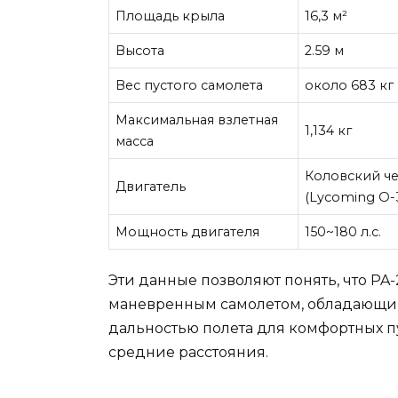
Площадь крыла
16,3 м²
Высота
2.59 м
Вес пустого самолета
около 683 кг
Максимальная взлетная
1,134 кг
масса
Коловский ч
Двигатель
(Lycoming O-
Мощность двигателя
150~180 л.с.
Эти данные позволяют понять, что PA
маневренным самолетом, обладающим
дальностью полета для комфортных пу
средние расстояния.