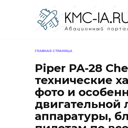
Перейти
к
содержанию
ГЛАВНАЯ СТРАНИЦА
Piper PA-28 Ch
технические х
фото и особенн
двигательной 
аппаратуры, б