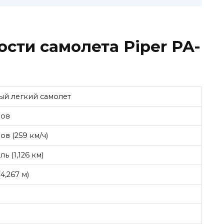
сти самолета Piper PA-
й легкий самолет
ров
ов (259 км/ч)
ь (1,126 км)
4,267 м)