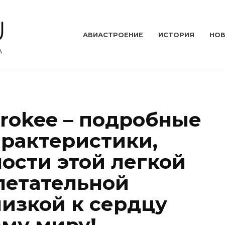
АВИАСТРОЕНИЕ
ИСТОРИЯ
НО
erokee – подробные
арактеристики,
ости этой легкой
летательной
лизкой к сердцу