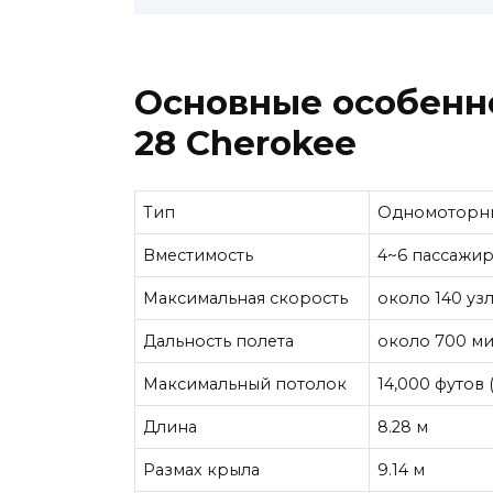
Основные особенно
28 Cherokee
Тип
Одномоторны
Вместимость
4~6 пассажи
Максимальная скорость
около 140 узл
Дальность полета
около 700 мил
Максимальный потолок
14,000 футов (
Длина
8.28 м
Размах крыла
9.14 м