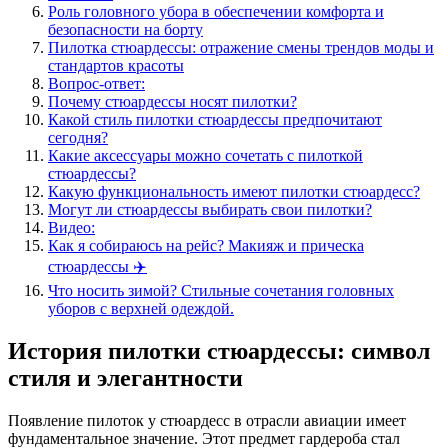
Роль головного убора в обеспечении комфорта и
безопасности на борту
Пилотка стюардессы: отражение смены трендов моды и
стандартов красоты
Вопрос-ответ:
Почему стюардессы носят пилотки?
Какой стиль пилотки стюардессы предпочитают
сегодня?
Какие аксессуары можно сочетать с пилоткой
стюардессы?
Какую функциональность имеют пилотки стюардесс?
Могут ли стюардессы выбирать свои пилотки?
Видео:
Как я собираюсь на рейс? Макияж и прическа
стюардессы ✈️
Что носить зимой? Стильные сочетания головных
уборов с верхней одеждой.
История пилотки стюардессы: символ
стиля и элегантности
Появление пилоток у стюардесс в отрасли авиации имеет
фундаментальное значение. Этот предмет гардероба стал