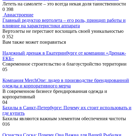
Лететь на самолете – это всегда некая доля таинственности
0
398
Авиастроение
Главный редуктор вертолета – его роль, принцип работы и
влияние на характеристики аппарата
Вертолеты не перестают восхищать своей уникальностью
0
352
Вам также может понравиться
Надежный дренаж в Екатеринбурге от компании «Дренаж-
ЕКБ»
Современное строительство и благоустройство территории
0
5
Компания MerchOne: лидер в производстве брендированной
одежды и корпоративного мерча
В современном бизнесе брендированная одежда и
корпоративный
0
4
Бахилы в Санкт-Петербурге: Почему их стоит использовать и
где купить
Бахилы являются важным элементом обеспечения чистоты
0
16
Оснастка Соска: Почему Она Важна для Вашей Рыбалки