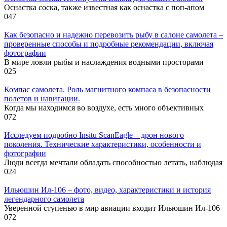
Оснастка соска, также известная как оснастка с поп-апом
0
47
Как безопасно и надежно перевозить рыбу в салоне самолета –
проверенные способы и подробные рекомендации, включая
фотографии
В мире ловли рыбы и наслаждения водными просторами
0
25
Компас самолета. Роль магнитного компаса в безопасности
полетов и навигации.
Когда мы находимся во воздухе, есть много объективных
0
72
Исследуем подробно Insitu ScanEagle – дрон нового
поколения. Технические характеристики, особенности и
фотографии
Люди всегда мечтали обладать способностью летать, наблюдая
0
24
Ильюшин Ил-106 – фото, видео, характеристики и история
легендарного самолета
Уверенной ступенью в мир авиации входит Ильюшин Ил-106
0
72