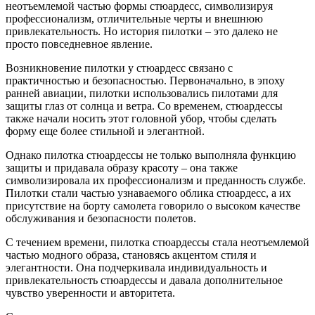
неотъемлемой частью формы стюардесс, символизируя
профессионализм, отличительные черты и внешнюю
привлекательность. Но история пилотки – это далеко не
просто повседневное явление.
Возникновение пилотки у стюардесс связано с
практичностью и безопасностью. Первоначально, в эпоху
ранней авиации, пилотки использовались пилотами для
защиты глаз от солнца и ветра. Со временем, стюардессы
также начали носить этот головной убор, чтобы сделать
форму еще более стильной и элегантной.
Однако пилотка стюардессы не только выполняла функцию
защиты и придавала образу красоту – она также
символизировала их профессионализм и преданность службе.
Пилотки стали частью узнаваемого облика стюардесс, а их
присутствие на борту самолета говорило о высоком качестве
обслуживания и безопасности полетов.
С течением времени, пилотка стюардессы стала неотъемлемой
частью модного образа, становясь акцентом стиля и
элегантности. Она подчеркивала индивидуальность и
привлекательность стюардессы и давала дополнительное
чувство уверенности и авторитета.