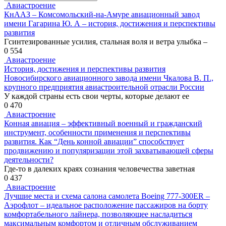
for:
Авиастроение
КнААЗ – Комсомольский-на-Амуре авиационный завод
имени Гагарина Ю. А – история, достижения и перспективы
развития
Гсинтезированные усилия, стальная воля и ветра улыбка –
0
554
Авиастроение
История, достижения и перспективы развития
Новосибирского авиационного завода имени Чкалова В. П.,
крупного предприятия авиастроительной отрасли России
У каждой страны есть свои черты, которые делают ее
0
470
Авиастроение
Конная авиация – эффективный военный и гражданский
инструмент, особенности применения и перспективы
развития. Как “День конной авиации” способствует
продвижению и популяризации этой захватывающей сферы
деятельности?
Где-то в далеких краях сознания человечества заветная
0
437
Авиастроение
Лучшие места и схема салона самолета Boeing 777-300ER –
Аэрофлот – идеальное расположение пассажиров на борту
комфортабельного лайнера, позволяющее насладиться
максимальным комфортом и отличным обслуживанием