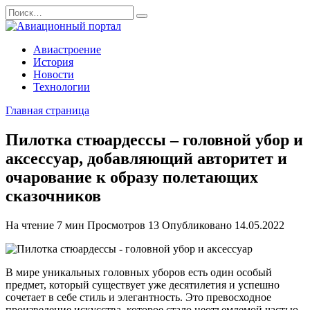
Перейти
Search
к
for:
содержанию
Авиастроение
История
Новости
Технологии
Главная страница
Пилотка стюардессы – головной убор и
аксессуар, добавляющий авторитет и
очарование к образу полетающих
сказочников
На чтение
7 мин
Просмотров
13
Опубликовано
14.05.2022
В мире уникальных головных уборов есть один особый
предмет, который существует уже десятилетия и успешно
сочетает в себе стиль и элегантность. Это превосходное
произведение искусства, которое стало неотъемлемой частью