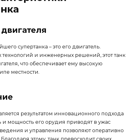
анка
 двигателя
его супертанка – это его двигатель.
технологий и инженерных решений, этот танк
ателя, что обеспечивает ему высокую
ипе местности.
ние
вляется результатом инновационного подхода
ть и мощность его орудия приводят в ужас
аведения и управления позволяют оперативно
 Благодаря этому, танк превосходит своих