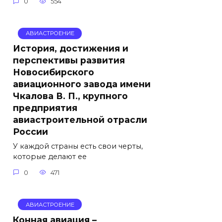
0
554
АВИАСТРОЕНИЕ
История, достижения и
перспективы развития
Новосибирского
авиационного завода имени
Чкалова В. П., крупного
предприятия
авиастроительной отрасли
России
У каждой страны есть свои черты,
которые делают ее
0
471
АВИАСТРОЕНИЕ
Конная авиация –