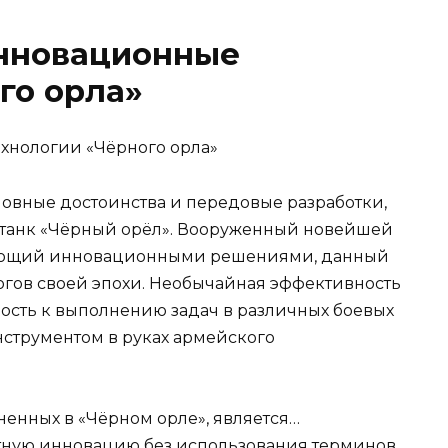
нновационные
го орла»
овные достоинства и передовые разработки,
танк «Чёрный орёл». Вооруженный новейшей
дающий инновационными решениями, данный
логов своей эпохи. Необычайная эффективность
ность к выполнению задач в различных боевых
струментом в руках армейского
енных в «Чёрном орле», является…
етную инновацию без использования терминов