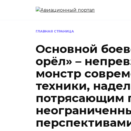
Перейти
к
содержанию
ГЛАВНАЯ СТРАНИЦА
Основной боев
орёл» – непре
монстр соврем
техники, наде
потрясающим 
неограниченн
перспективами