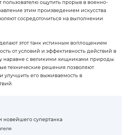
т пользователю ощутить прорыв в военно-
правление этим произведением искусства
воляют сосредоточиться на выполнении
 делают этот танк истинным воплощением
ость от условий и эффективность действий в
ику наравне с великими хищниками природы.
вые технические решения позволяют
и улучшить его выживаемость в
твий.
и новейшего супертанка
ателя