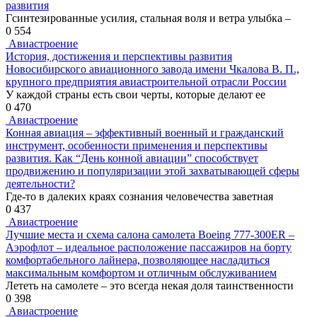
развития
Гсинтезированные усилия, стальная воля и ветра улыбка –
0
554
Авиастроение
История, достижения и перспективы развития
Новосибирского авиационного завода имени Чкалова В. П.,
крупного предприятия авиастроительной отрасли России
У каждой страны есть свои черты, которые делают ее
0
470
Авиастроение
Конная авиация – эффективный военный и гражданский
инструмент, особенности применения и перспективы
развития. Как “День конной авиации” способствует
продвижению и популяризации этой захватывающей сферы
деятельности?
Где-то в далеких краях сознания человечества заветная
0
437
Авиастроение
Лучшие места и схема салона самолета Boeing 777-300ER –
Аэрофлот – идеальное расположение пассажиров на борту
комфортабельного лайнера, позволяющее насладиться
максимальным комфортом и отличным обслуживанием
Лететь на самолете – это всегда некая доля таинственности
0
398
Авиастроение