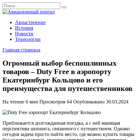
Перейти
Search
к
for:
содержанию
Авиастроение
История
Новости
Технологии
Главная страница
Огромный выбор беспошлинных
товаров – Duty Free в аэропорту
Екатеринбург Кольцово и его
преимущества для путешественников
На чтение
6 мин
Просмотров
64
Опубликовано
30.03.2024
Приближается долгожданная поездка, а с ней манящая
перспектива шопинга, связанного с путешествием. Однако
сегодня задача просто найти место, где можно купить товары
без уплаты налогов, границы стерлись, и словосочетание