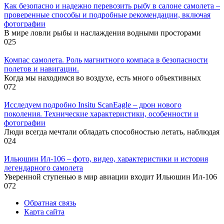
Как безопасно и надежно перевозить рыбу в салоне самолета –
проверенные способы и подробные рекомендации, включая
фотографии
В мире ловли рыбы и наслаждения водными просторами
0
25
Компас самолета. Роль магнитного компаса в безопасности
полетов и навигации.
Когда мы находимся во воздухе, есть много объективных
0
72
Исследуем подробно Insitu ScanEagle – дрон нового
поколения. Технические характеристики, особенности и
фотографии
Люди всегда мечтали обладать способностью летать, наблюдая
0
24
Ильюшин Ил-106 – фото, видео, характеристики и история
легендарного самолета
Уверенной ступенью в мир авиации входит Ильюшин Ил-106
0
72
Обратная связь
Карта сайта