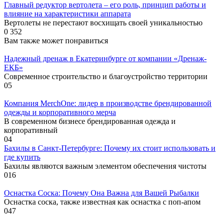
Главный редуктор вертолета – его роль, принцип работы и
влияние на характеристики аппарата
Вертолеты не перестают восхищать своей уникальностью
0
352
Вам также может понравиться
Надежный дренаж в Екатеринбурге от компании «Дренаж-
ЕКБ»
Современное строительство и благоустройство территории
0
5
Компания MerchOne: лидер в производстве брендированной
одежды и корпоративного мерча
В современном бизнесе брендированная одежда и
корпоративный
0
4
Бахилы в Санкт-Петербурге: Почему их стоит использовать и
где купить
Бахилы являются важным элементом обеспечения чистоты
0
16
Оснастка Соска: Почему Она Важна для Вашей Рыбалки
Оснастка соска, также известная как оснастка с поп-апом
0
47