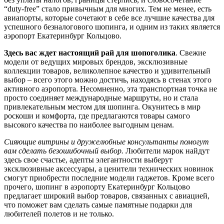
“duty-free” стало привычным для многих. Тем не менее, есть
авиапорты, которые сочетают в себе все лучшие качества для
успешного безналогового шопинга, и одним из таких является
аэропорт Екатеринбург Кольцово.
Здесь вас ждет настоящий рай для шопоголика
. Свежие
модели от ведущих мировых брендов, эксклюзивные
коллекции товаров, великолепное качество и удивительный
выбор – всего этого можно достичь, находясь в стенах этого
активного аэропорта. Несомненно, эта транспортная точка не
просто соединяет международные маршруты, но и стала
привлекательным местом для шопинга. Окунитесь в мир
роскоши и комфорта, где предлагаются товары самого
высокого качества по наиболее выгодным ценам.
Сияющие витрины и дружелюбные консультанты помогут
вам сделать безошибочный выбор.
Любители марок найдут
здесь свое счастье, адепты элегантности выберут
эксклюзивные аксессуары, а ценители технических новинок
смогут приобрести последние модели гаджетов. Кроме всего
прочего, шопинг в аэропорту Екатеринбург Кольцово
предлагает широкий выбор товаров, связанных с авиацией,
что поможет вам сделать самые памятные подарки для
любителей полетов и не только.