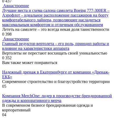
0
437
Авиастроение
Лучшие места и схема салона самолета Boeing 777-300ER –
Аэрофлот – идеальное расположение пассажиров на борту
комфортабельного лайнера, позволяющее насладиться
максимальным комфортом и отличным обслуживанием
Лететь на самолете – это всегда некая доля таинственности
0
398
Авиастроение
Главный редуктор вертолета – его роль, принцип работы и
влияние на характеристики аппарата
Вертолеты не перестают восхищать своей уникальностью
0
352
Вам также может понравиться
Надежный дренаж в Екатеринбурге от компании «Дренаж-
ЕКБ»
Современное строительство и благоустройство территории
0
5
Компания MerchOne: лидер в производстве брендированной
одежды и корпоративного мерча
В современном бизнесе брендированная одежда и
корпоративный
0
4