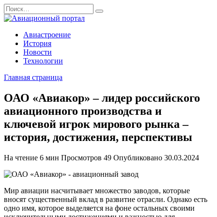
Перейти
Search
к
for:
содержанию
Авиастроение
История
Новости
Технологии
Главная страница
ОАО «Авиакор» – лидер российского
авиационного производства и
ключевой игрок мирового рынка –
история, достижения, перспективы
На чтение
6 мин
Просмотров
49
Опубликовано
30.03.2024
Мир авиации насчитывает множество заводов, которые
вносят существенный вклад в развитие отрасли. Однако есть
одно имя, которое выделяется на фоне остальных своими
исключительными достижениями и важностью для