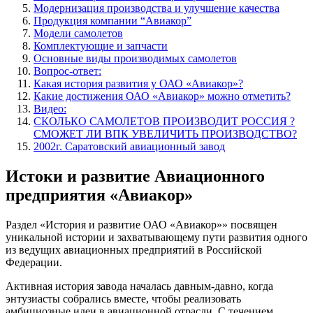
Модернизация производства и улучшение качества
Продукция компании “Авиакор”
Модели самолетов
Комплектующие и запчасти
Основные виды производимых самолетов
Вопрос-ответ:
Какая история развития у ОАО «Авиакор»?
Какие достижения ОАО «Авиакор» можно отметить?
Видео:
СКОЛЬКО САМОЛЕТОВ ПРОИЗВОДИТ РОССИЯ ?
СМОЖЕТ ЛИ ВПК УВЕЛИЧИТЬ ПРОИЗВОДСТВО?
2002г. Саратовский авиационный завод
Истоки и развитие Авиационного
предприятия «Авиакор»
Раздел «История и развитие ОАО «Авиакор»» посвящен
уникальной истории и захватывающему пути развития одного
из ведущих авиационных предприятий в Российской
Федерации.
Активная история завода началась давным-давно, когда
энтузиасты собрались вместе, чтобы реализовать
амбициозные идеи в авиационной отрасли. С течением