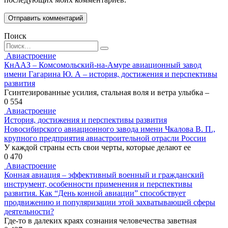
Поиск
Search
for:
Авиастроение
КнААЗ – Комсомольский-на-Амуре авиационный завод
имени Гагарина Ю. А – история, достижения и перспективы
развития
Гсинтезированные усилия, стальная воля и ветра улыбка –
0
554
Авиастроение
История, достижения и перспективы развития
Новосибирского авиационного завода имени Чкалова В. П.,
крупного предприятия авиастроительной отрасли России
У каждой страны есть свои черты, которые делают ее
0
470
Авиастроение
Конная авиация – эффективный военный и гражданский
инструмент, особенности применения и перспективы
развития. Как “День конной авиации” способствует
продвижению и популяризации этой захватывающей сферы
деятельности?
Где-то в далеких краях сознания человечества заветная