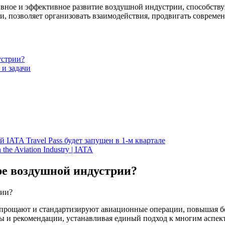
ивное и эффективное развитие воздушной индустрии, способств
ли, позволяет организовать взаимодействия, продвигать совре
устрии?
 и задачи
IATA Travel Pass будет запущен в 1-м квартале
n the Aviation Industry | IATA
ре воздушной индустрии?
упрощают и стандартизируют авиационные операции, повышая бе
ы и рекомендации, устанавливая единый подход к многим аспек