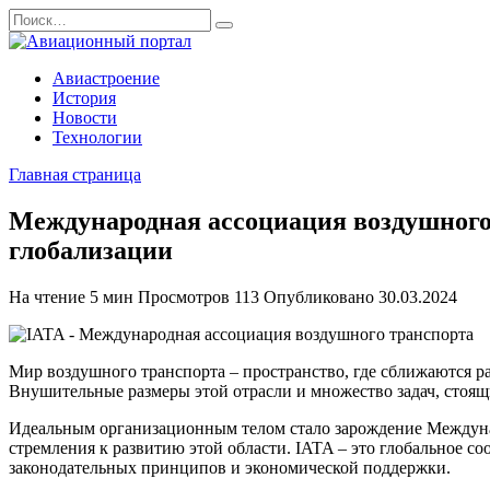
Перейти
Search
к
for:
содержанию
Авиастроение
История
Новости
Технологии
Главная страница
Международная ассоциация воздушного 
глобализации
На чтение
5 мин
Просмотров
113
Опубликовано
30.03.2024
Мир воздушного транспорта – пространство, где сближаются 
Внушительные размеры этой отрасли и множество задач, стоящ
Идеальным организационным телом стало зарождение Междунар
стремления к развитию этой области. IATA – это глобальное со
законодательных принципов и экономической поддержки.