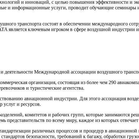
технологий и инноваций, с целью повышения эффективности и эк
ные и информационные услуги, проводит обучающие семинары и
ушного транспорта состоят в обеспечении международного сотру
IATA является ключевым игроком в сфере воздушной индустрии и
 и деятельности Международной ассоциации воздушного транспо
екоммерческая организация, состоящая из более чем 290 авиаком
еревозчиков и туристические агентства.
нствованию авиационной индустрии. Для этого ассоциация возд
 услуг и ресурсов.
азделений, комитетов и рабочих групп, которые занимаются ре
мь представительств по всему миру, каждое из которых отвечает
тандартизации различных процессов и процедур в авиационной и
тандартов безопасности, требований к багажу, обработки грузо