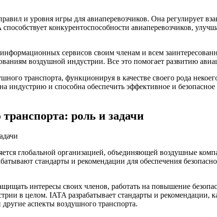
равил и уровня игры для авиаперевозчиков. Она регулирует вз
A способствует конкурентоспособности авиаперевозчиков, улучша
и информационных сервисов своим членам и всем заинтересован
едованиям воздушной индустрии. Все это помогает развитию ав
шного транспорта, функционируя в качестве своего рода некоег
на индустрию и способна обеспечить эффективное и безопасное
транспорта: роль и задачи
яется глобальной организацией, объединяющей воздушные компа
абатывают стандарты и рекомендации для обеспечения безопасн
защищать интересы своих членов, работать на повышение безопа
трии в целом. IATA разрабатывает стандарты и рекомендации, ка
 другие аспекты воздушного транспорта.