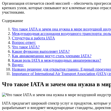
Организация отличается своей миссией – обеспечить прогресс
крепких узлов, которые связывают все ключевые игроки отрас
участниками.
Содержание
Что такое IATA и зачем она нужна в мире воздушной инд
Международная ассоциация воздушного транспорта: роль
Структура и работа IATA
Вопрос-ответ:
Что такое IATA?
Какие функции выполняет IATA?
Как авиакомпании могут стать членами IATA?
Какая роль IATA в международных авиаперевозках?
Видео:
Названо решение для открытия границ. Единый проездной 
Importance of International Air Transport Association (IATA) i
Что такое IATA и зачем она нужна в ми
IATA предлагает широкий спектр услуг и продуктов, которые 
разрабатывает и внедряет международные стандарты, директив