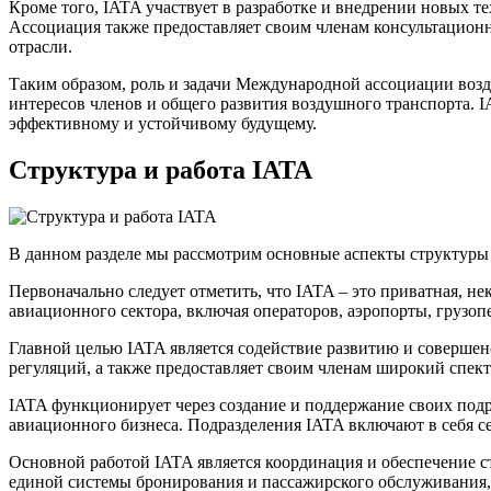
Кроме того, IATA участвует в разработке и внедрении новых 
Ассоциация также предоставляет своим членам консультацион
отрасли.
Таким образом, роль и задачи Международной ассоциации возд
интересов членов и общего развития воздушного транспорта. 
эффективному и устойчивому будущему.
Структура и работа IATA
В данном разделе мы рассмотрим основные аспекты структуры
Первоначально следует отметить, что IATA – это приватная, н
авиационного сектора, включая операторов, аэропорты, грузоп
Главной целью IATA является содействие развитию и соверше
регуляций, а также предоставляет своим членам широкий спектр
IATA функционирует через создание и поддержание своих подр
авиационного бизнеса. Подразделения IATA включают в себя се
Основной работой IATA является координация и обеспечение с
единой системы бронирования и пассажирского обслуживания, с