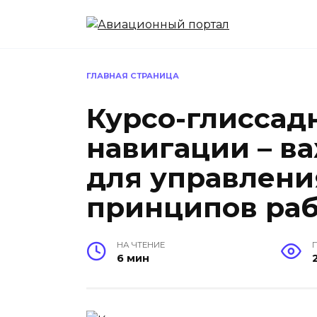
Перейти
к
содержанию
ГЛАВНАЯ СТРАНИЦА
Курсо-глиссад
навигации – в
для управлени
принципов ра
НА ЧТЕНИЕ
6 мин