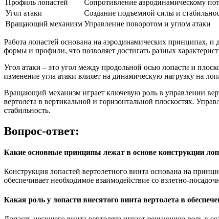
Профиль лопастей
Сопротивление аэродинамическому по
Угол атаки
Создание подъемной силы и стабильно
Вращающий механизм
Управление поворотом и углом атаки
Работа лопастей основана на аэродинамических принципах, и 
формы и профили, что позволяет достигать разных характерист
Угол атаки – это угол между продольной осью лопасти и плоск
изменение угла атаки влияет на динамическую нагрузку на ло
Вращающий механизм играет ключевую роль в управлении верто
вертолета в вертикальной и горизонтальной плоскостях. Упра
стабильность.
Вопрос-ответ:
Какие основные принципы лежат в основе конструкции лоп
Конструкция лопастей вертолетного винта основана на принци
обеспечивает необходимое взаимодействие со взлетно-посадо
Какая роль у лопасти внесятого винта вертолета в обеспеч
Лопасть несущего винта вертолета играет решающую роль в со