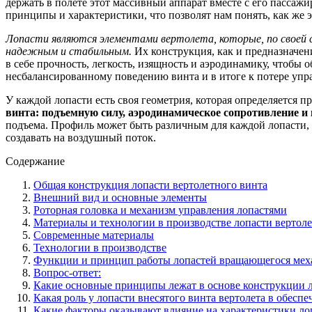
держать в полете этот массивный аппарат вместе с его пасса
принципы и характеристики, что позволят нам понять, как же э
Лопасти являются элементами вертолета, которые, по своей с
надежным и стабильным.
Их конструкция, как и предназначен
в себе прочность, легкость, изящность и аэродинамику, чтобы 
несбалансированному поведению винта и в итоге к потере упр
У каждой лопасти есть своя геометрия, которая определяется 
винта: подъемную силу, аэродинамическое сопротивление и
подъема. Профиль может быть различным для каждой лопасти, 
создавать на воздушный поток.
Содержание
Общая конструкция лопасти вертолетного винта
Внешний вид и основные элементы
Роторная головка и механизм управления лопастями
Материалы и технологии в производстве лопасти вертоле
Современные материалы
Технологии в производстве
Функции и принцип работы лопастей вращающегося мех
Вопрос-ответ:
Какие основные принципы лежат в основе конструкции л
Какая роль у лопасти внесятого винта вертолета в обесп
Какие факторы оказывают влияние на характеристики ло