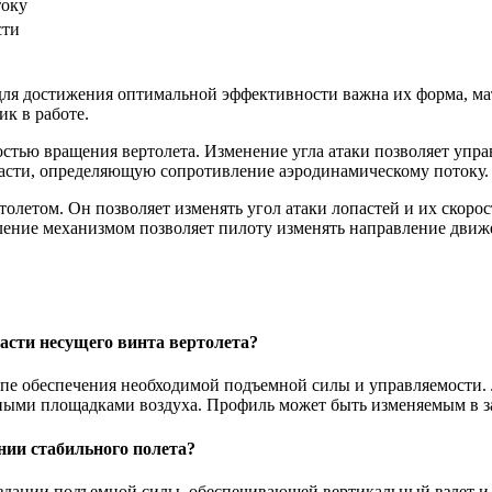
току
сти
для достижения оптимальной эффективности важна их форма, ма
ик в работе.
остью вращения вертолета. Изменение угла атаки позволяет упра
пасти, определяющую сопротивление аэродинамическому потоку.
летом. Он позволяет изменять угол атаки лопастей и их скорос
вление механизмом позволяет пилоту изменять направление дви
асти несущего винта вертолета?
пе обеспечения необходимой подъемной силы и управляемости. Л
чными площадками воздуха. Профиль может быть изменяемым в з
ении стабильного полета?
здании подъемной силы, обеспечивающей вертикальный взлет и 