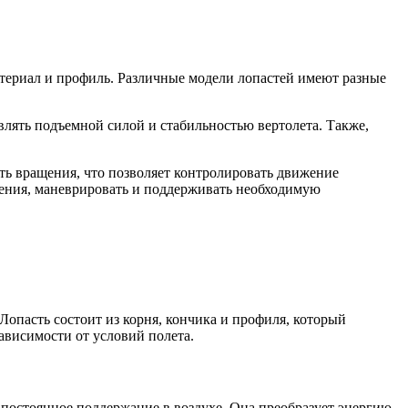
териал и профиль. Различные модели лопастей имеют разные
влять подъемной силой и стабильностью вертолета. Также,
ть вращения, что позволяет контролировать движение
жения, маневрировать и поддерживать необходимую
опасть состоит из корня, кончика и профиля, который
ависимости от условий полета.
постоянное поддержание в воздухе. Она преобразует энергию,