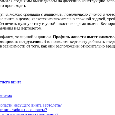
жирами? Сегодня мы выкладываем на дисекцию конструкцию лопас
то происходит.
ути, можно сравнить с анатомией позвоночного столба и позво
ие винта в целом, является исключительно сложной задачей, тр
обеспечить нужную тягу и устойчивость во время полета. Беспор
авления над вертолетом.
профилем, толщиной и длиной.
Профиль лопасти имеет ключевое
 мощность погружения.
Это позволяет вертолету добывать энерг
в зависимости от того, как они расположены относительно вращ
тного винта
анизма
опасти несущего винта вертолета?
ечении стабильного полета?
пасти несущего винта вертолета?