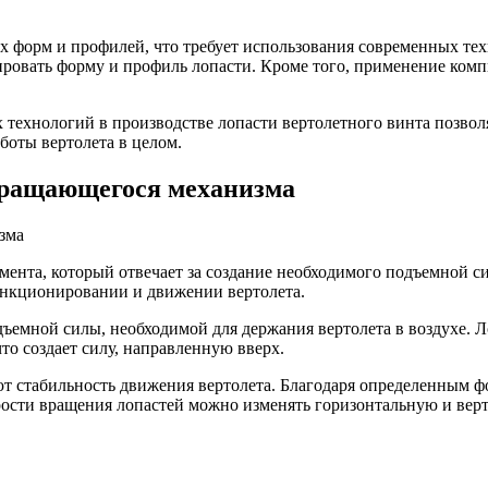
х форм и профилей, что требует использования современных те
лировать форму и профиль лопасти. Кроме того, применение ком
технологий в производстве лопасти вертолетного винта позвол
боты вертолета в целом.
вращающегося механизма
мента, который отвечает за создание необходимого подъемной си
ункционировании и движении вертолета.
одъемной силы, необходимой для держания вертолета в воздухе.
то создает силу, направленную вверх.
ют стабильность движения вертолета. Благодаря определенным ф
корости вращения лопастей можно изменять горизонтальную и ве