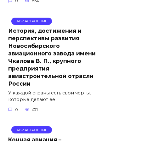
0
554
АВИАСТРОЕНИЕ
История, достижения и
перспективы развития
Новосибирского
авиационного завода имени
Чкалова В. П., крупного
предприятия
авиастроительной отрасли
России
У каждой страны есть свои черты,
которые делают ее
0
471
АВИАСТРОЕНИЕ
Конная авиация –