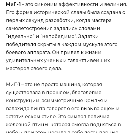
МиГ-1
– это синоним эффективности и величия.
Его форма исторической славы была создана с
первых секунд разработки, когда мастера
самолетостроения задались словами
“идеально” и “непобедимо”. Задатки
победителя скрыты в каждом мускуле этого
боевого аппарата. Он привел к жизни
удивительных ученых и талантливейших
мастеров своего дела.
МиГ-1 – это не просто машина, которая
существовала в прошлом, благолепие
конструкции, асимметричные крылья и
валахида винта говорят о его вызывающем и
эстетическом стиле. Это символ величия
железной птицы, которая смогла подняться в
небо и при этом носила в себе легендарные