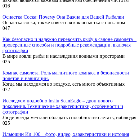
Бахилы являются важным элементом обеспечения чистоты
0
16
Оснастка Соска: Почему Она Важна для Вашей Рыбалки
Оснастка соска, также известная как оснастка с поп-апом
0
47
Как безопасно и надежно перевозить рыбу в салоне самолета –
проверенные способы и подробные рекомендации, включая
фотографии
В мире ловли рыбы и наслаждения водными просторами
0
25
Компас самолета. Роль магнитного компаса в безопасности
полетов и навигации.
Когда мы находимся во воздухе, есть много объективных
0
72
Исследуем подробно Insitu ScanEagle – дрон нового
поколения. Технические характеристики, особенности и
фотографии
Люди всегда мечтали обладать способностью летать, наблюдая
0
25
Ильюшин Ил-106 – фото, видео, характеристики и история