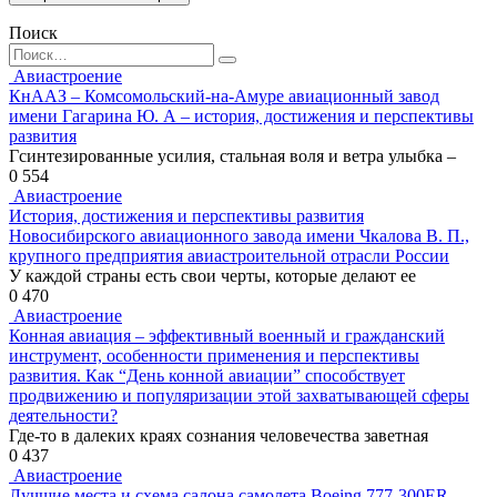
Поиск
Search
for:
Авиастроение
КнААЗ – Комсомольский-на-Амуре авиационный завод
имени Гагарина Ю. А – история, достижения и перспективы
развития
Гсинтезированные усилия, стальная воля и ветра улыбка –
0
554
Авиастроение
История, достижения и перспективы развития
Новосибирского авиационного завода имени Чкалова В. П.,
крупного предприятия авиастроительной отрасли России
У каждой страны есть свои черты, которые делают ее
0
470
Авиастроение
Конная авиация – эффективный военный и гражданский
инструмент, особенности применения и перспективы
развития. Как “День конной авиации” способствует
продвижению и популяризации этой захватывающей сферы
деятельности?
Где-то в далеких краях сознания человечества заветная
0
437
Авиастроение
Лучшие места и схема салона самолета Boeing 777-300ER –