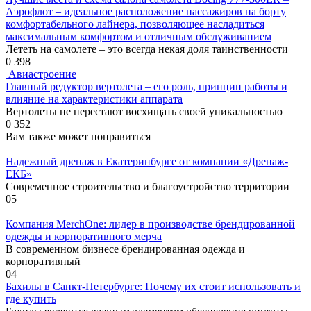
Аэрофлот – идеальное расположение пассажиров на борту
комфортабельного лайнера, позволяющее насладиться
максимальным комфортом и отличным обслуживанием
Лететь на самолете – это всегда некая доля таинственности
0
398
Авиастроение
Главный редуктор вертолета – его роль, принцип работы и
влияние на характеристики аппарата
Вертолеты не перестают восхищать своей уникальностью
0
352
Вам также может понравиться
Надежный дренаж в Екатеринбурге от компании «Дренаж-
ЕКБ»
Современное строительство и благоустройство территории
0
5
Компания MerchOne: лидер в производстве брендированной
одежды и корпоративного мерча
В современном бизнесе брендированная одежда и
корпоративный
0
4
Бахилы в Санкт-Петербурге: Почему их стоит использовать и
где купить