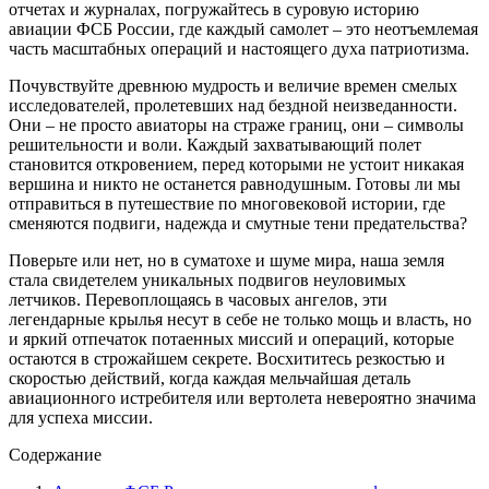
отчетах и журналах, погружайтесь в суровую историю
авиации ФСБ России, где каждый самолет – это неотъемлемая
часть масштабных операций и настоящего духа патриотизма.
Почувствуйте древнюю мудрость и величие времен смелых
исследователей, пролетевших над бездной неизведанности.
Они – не просто авиаторы на страже границ, они – символы
решительности и воли. Каждый захватывающий полет
становится откровением, перед которыми не устоит никакая
вершина и никто не останется равнодушным. Готовы ли мы
отправиться в путешествие по многовековой истории, где
сменяются подвиги, надежда и смутные тени предательства?
Поверьте или нет, но в суматохе и шуме мира, наша земля
стала свидетелем уникальных подвигов неуловимых
летчиков. Перевоплощаясь в часовых ангелов, эти
легендарные крылья несут в себе не только мощь и власть, но
и яркий отпечаток потаенных миссий и операций, которые
остаются в строжайшем секрете. Восхититесь резкостью и
скоростью действий, когда каждая мельчайшая деталь
авиационного истребителя или вертолета невероятно значима
для успеха миссии.
Содержание