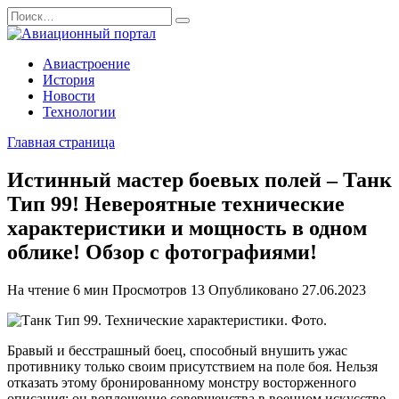
Перейти
Search
к
for:
содержанию
Авиастроение
История
Новости
Технологии
Главная страница
Истинный мастер боевых полей – Танк
Тип 99! Невероятные технические
характеристики и мощность в одном
облике! Обзор с фотографиями!
На чтение
6 мин
Просмотров
13
Опубликовано
27.06.2023
Бравый и бесстрашный боец, способный внушить ужас
противнику только своим присутствием на поле боя. Нельзя
отказать этому бронированному монстру восторженного
описания: он воплощение совершенства в военном искусстве.