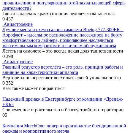
продвижению и популяризации этой захватывающей сферы
деятельности?
Где-то в далеких краях сознания человечества заветная
0
437
Авиастроение
Лучшие места и схема салона самолета Boeing 777-300ER –
Аэрофлот – идеальное расположение пассажиров на борту
комфортабельного лайнера, позволяющее насладиться
максимальным комфортом и отличным обслуживанием
Лететь на самолете – это всегда некая доля таинственности
0
398
Авиастроение
Главный редуктор вертолета – его роль, принцип работы и
влияние на характеристики аппарата
Вертолеты не перестают восхищать своей уникальностью
0
352
Вам также может понравиться
Надежный дренаж в Екатеринбурге от компании «Дренаж-
ЕКБ»
Современное строительство и благоустройство территории
0
5
Компания MerchOne: лидер в производстве брендированной
одежды и корпоративного мерча