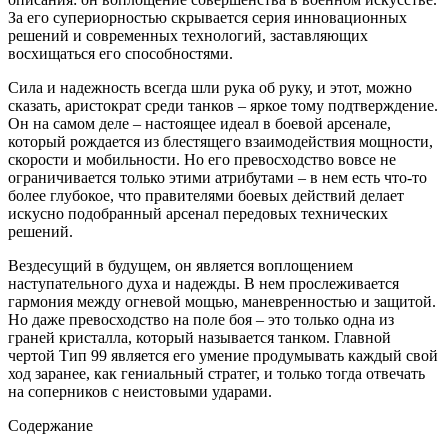
За его супериорностью скрывается серия инновационных
решений и современных технологий, заставляющих
восхищаться его способностями.
Сила и надежность всегда шли рука об руку, и этот, можно
сказать, аристократ среди танков – яркое тому подтверждение.
Он на самом деле – настоящее идеал в боевой арсенале,
который рождается из блестящего взаимодействия мощности,
скорости и мобильности. Но его превосходство вовсе не
ограничивается только этими атрибутами – в нем есть что-то
более глубокое, что правителями боевых действий делает
искусно подобранный арсенал передовых технических
решений.
Вездесущий в будущем, он является воплощением
наступательного духа и надежды. В нем прослеживается
гармония между огневой мощью, маневренностью и защитой.
Но даже превосходство на поле боя – это только одна из
граней кристалла, который называется танком. Главной
чертой Тип 99 является его умение продумывать каждый свой
ход заранее, как гениальный стратег, и только тогда отвечать
на соперников с неистовыми ударами.
Содержание