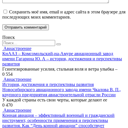
Сохранить моё имя, email и адрес сайта в этом браузере для
последующих моих комментариев.
Поиск
Search
for:
Авиастроение
КнААЗ – Комсомольский-на-Амуре авиационный завод
имени Гагарина Ю. А – история, достижения и перспективы
развития
Гсинтезированные усилия, стальная воля и ветра улыбка –
0
554
Авиастроение
История, достижения и перспективы развития
Новосибирского авиационного завода имени Чкалова В. П.,
крупного предприятия авиастроительной отрасли России
У каждой страны есть свои черты, которые делают ее
0
470
Авиастроение
Конная авиация – эффективный военный и гражданский
инструмент, особенности применения и перспективы
развития. Как “День конной авиации” способствует