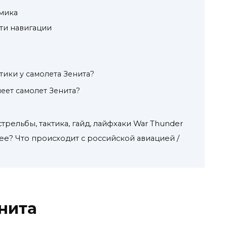
мика
ти навигации
тики у самолета Зенита?
еет самолет Зенита?
трельбы, тактика, гайд, лайфхаки War Thunder
нее? Что происходит с российской авиацией /
нита