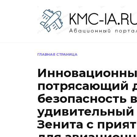
Перейти
к
содержанию
ГЛАВНАЯ СТРАНИЦА
Инновационные
потрясающий 
безопасность в
удивительный 
Зенита с при