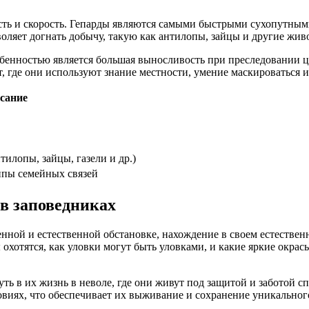
ть и скорость. Гепарды являются самыми быстрыми сухопутными
воляет догнать добычу, такую как антилопы, зайцы и другие жив
енностью является большая выносливость при преследовании це
т, где они используют знание местности, умение маскироваться 
сание
илопы, зайцы, газели и др.)
ппы семейных связей
 в заповедниках
нной и естественной обстановке, нахождение в своем естествен
охотятся, как уловки могут быть уловками, и какие яркие окрас
ть в их жизнь в неволе, где они живут под защитой и заботой с
виях, что обеспечивает их выживание и сохранение уникальног