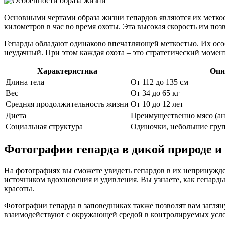
Основными чертами образа жизни гепардов являются их меткос
километров в час во время охоты. Эта высокая скорость им поз
Гепарды обладают одинаково впечатляющей меткостью. Их особ
неудачный. При этом каждая охота – это стратегический момен
Характеристика
Опи
Длина тела
От 112 до 135 см
Вес
От 34 до 65 кг
Средняя продолжительность жизни
От 10 до 12 лет
Диета
Преимущественно мясо (ант
Социальная структура
Одиночки, небольшие гру
Фотографии гепарда в дикой природе и
На фотографиях вы сможете увидеть гепардов в их непринужде
источником вдохновения и удивления. Вы узнаете, как гепарды 
красоты.
Фотографии гепарда в заповедниках также позволят вам загляну
взаимодействуют с окружающей средой в контролируемых усло