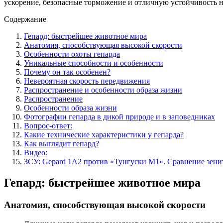
ускорение, безопасные торможение и отличную устойчивость н
Содержание
Гепард: быстрейшее животное мира
Анатомия, способствующая высокой скорости
Особенности охоты гепарда
Уникальные способности и особенности
Почему он так особенен?
Невероятная скорость передвижения
Распространение и особенности образа жизни
Распространение
Особенности образа жизни
Фотографии гепарда в дикой природе и в заповедниках
Вопрос-ответ:
Какие технические характеристики у гепарда?
Как выглядит гепард?
Видео:
ЗСУ: Gepard 1A2 против «Тунгуски М1». Сравнение зен
Гепард: быстрейшее животное мира
Анатомия, способствующая высокой скорости