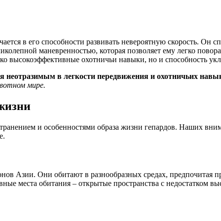
чается в его способности развивать невероятную скорость. Он с
иколепной маневренностью, которая позволяет ему легко повора
ько высокоэффективные охотничьи навыки, но и способность укл
ря неотразимым в легкости передвижения и охотничьих навы
вотном мире.
 жизни
странением и особенностями образа жизни гепардов. Наших вни
е.
нов Азии. Они обитают в разнообразных средах, предпочитая п
вные места обитания – открытые пространства с недостатком вы