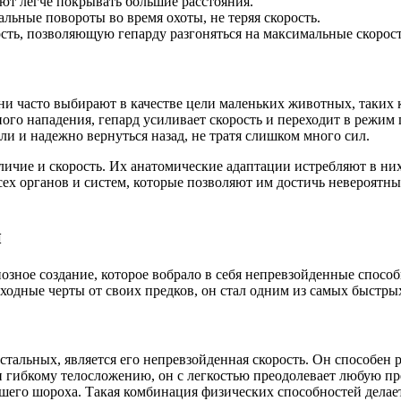
ют легче покрывать большие расстояния.
льные повороты во время охоты, не теряя скорость.
ь, позволяющую гепарду разгоняться на максимальные скорост
ни часто выбирают в качестве цели маленьких животных, таких ка
ого нападения, гепард усиливает скорость и переходит в режим
и и надежно вернуться назад, не тратя слишком много сил.
тличие и скорость. Их анатомические адаптации истребляют в н
ех органов и систем, которые позволяют им достичь невероятны
и
зное создание, которое вобрало в себя непревзойденные способ
ходные черты от своих предков, он стал одним из самых быстры
тальных, является его непревзойденная скорость. Он способен 
и гибкому телосложению, он с легкостью преодолевает любую пр
ейшего шороха. Такая комбинация физических способностей дела