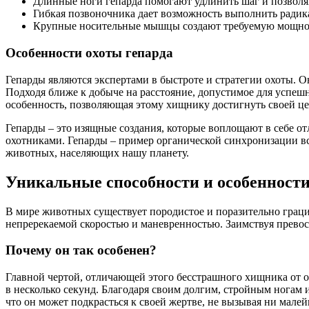
Длинные ноги гепарда помогают удлинить шаг и позволя
Гибкая позвоночника дает возможность выполнить радика
Крупные носительные мышцы создают требуемую мощност
Особенности охоты гепарда
Гепарды являются экспертами в быстроте и стратегии охоты. О
Подходя ближе к добыче на расстояние, допустимое для успешн
особенность, позволяющая этому хищнику достигнуть своей цел
Гепарды – это изящные создания, которые воплощают в себе о
охотниками. Гепарды – пример органической синхронизации вс
животных, населяющих нашу планету.
Уникальные способности и особенност
В мире животных существует породистое и поразительно грацио
непререкаемой скоростью и маневренностью. Заимствуя превос
Почему он так особенен?
Главной чертой, отличающей этого бесстрашного хищника от ос
в несколько секунд. Благодаря своим долгим, стройным ногам 
что он может подкрасться к своей жертве, не вызывая ни мал