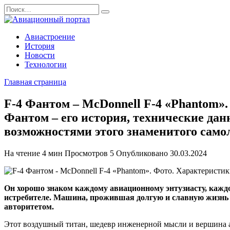
Перейти
Search
к
for:
содержанию
Авиастроение
История
Новости
Технологии
Главная страница
F-4 Фантом – McDonnell F-4 «Phantom».
Фантом – его история, технические дан
возможностями этого знаменитого самол
На чтение
4 мин
Просмотров
5
Опубликовано
30.03.2024
Он хорошо знаком каждому авиационному энтузиасту, каждо
истребителе. Машина, прожившая долгую и славную жизнь в
авторитетом.
Этот воздушный титан, шедевр инженерной мысли и вершина а