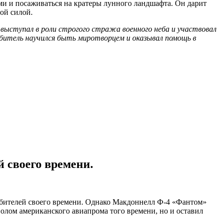
ми и посаживаться на кратеры лунного ландшафта. Он дарит
ой силой.
ыступал в роли строгого стража военного неба и участвовал
ебитель научился быть миротворцем и оказывал помощь в
 своего времени.
ебителей своего времени. Однако Макдоннелл Ф-4 «Фантом»
волом американского авиапрома того времени, но и оставил