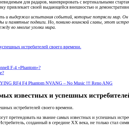
 невидимым для радаров, маневрировать с вертикальными старта
лику привлекает своей выдающейся внешностью и демонстративн
ь и выдержал испытания событий, которые потрясли мир. Он в
ды и памятные подвиги. Но, помимо воинской славы, этот истр
ежду во многие уголки мира.
успешных истребителей своего времени.
nnell F-4 «Phantom»?
е?
NG RF4 F4 Phantom NVANG – No Music !!! Reno ANG
мых известных и успешных истребителей
огут претендовать на звание самых известных и успешных истр
Истребитель, созданный в середине XX века, не только стал сим