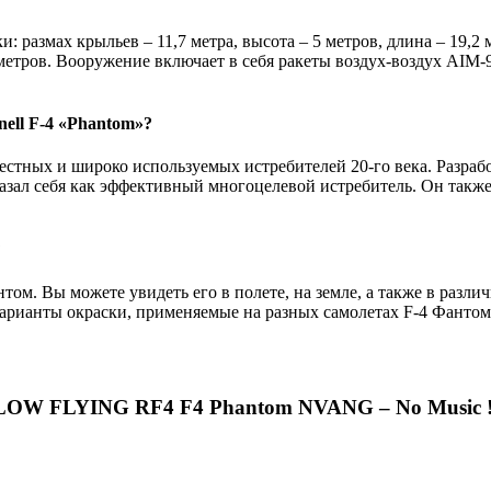
размах крыльев – 11,7 метра, высота – 5 метров, длина – 19,2 м
 метров. Вооружение включает в себя ракеты воздух-воздух AIM-
ell F-4 «Phantom»?
стных и широко используемых истребителей 20-го века. Разработ
показал себя как эффективный многоцелевой истребитель. Он так
?
том. Вы можете увидеть его в полете, на земле, а также в раз
 варианты окраски, применяемые на разных самолетах F-4 Фанто
W FLYING RF4 F4 Phantom NVANG – No Music !