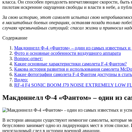
класса. Он способен преодолеть впечатляющие скорости, быть
пилотам искренние ощущения свободы и власти в небе, а пуб
За свою историю, этот самолет испытал свою непробиваемост
в масштабных боевых операциях, оставляя позади только побе
случаях чрезвычайных ситуаций: спасал жизни и привносил над
Содержание
Макдоннелл Ф-4 «Фантом» – один из самых известных и 
Фото и основные особенности воздушного аппарата
Вопрос-ответ:
Какие основные характеристики самолета F-4 Фантом?
Какова история развития и использования самолета McDo
Какие фотографии самолета F-4 Фантом доступны в стать
Видео:
RF-4 F4 SONIC BOOM J79 NOISE EXTREMELY LOW FLYI
Макдоннелл Ф-4 «Фантом» – один из са
В истории авиации существуют немногие самолеты, которые м
безусловно занимает одно из лидирующих мест в этом списке. 
неизгладимый след в истории военной авиации.