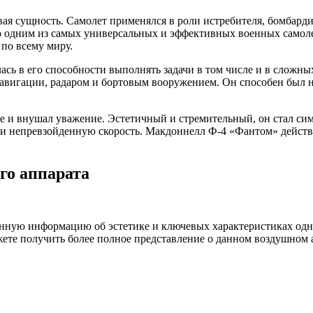
 сущность. Самолет применялся в роли истребителя, бомбардир
о одним из самых универсальных и эффективных военных самоле
по всему миру.
сь в его способности выполнять задачи в том числе и в сложны
авигации, радаром и бортовым вооружением. Он способен был н
 внушал уважение. Эстетичный и стремительный, он стал симв
и непревзойденную скорость. Макдоннелл Ф-4 «Фантом» действи
го аппарата
нную информацию об эстетике и ключевых характеристиках одно
те получить более полное представление о данном воздушном а