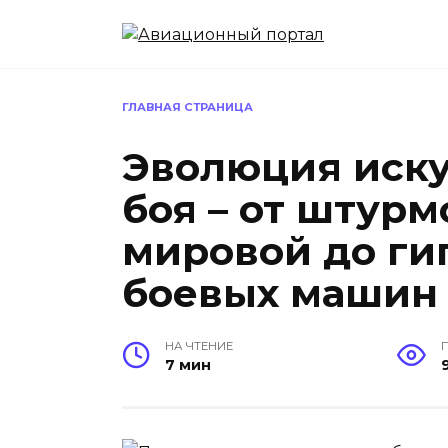
Перейти
к
содержанию
ГЛАВНАЯ СТРАНИЦА
Эволюция иску
боя – от штур
мировой до ги
боевых машин
НА ЧТЕНИЕ
7 мин