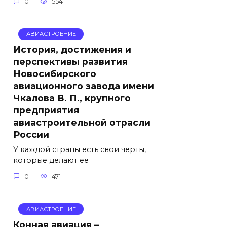
0
554
АВИАСТРОЕНИЕ
История, достижения и
перспективы развития
Новосибирского
авиационного завода имени
Чкалова В. П., крупного
предприятия
авиастроительной отрасли
России
У каждой страны есть свои черты,
которые делают ее
0
471
АВИАСТРОЕНИЕ
Конная авиация –