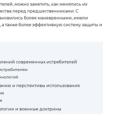
елей, можно заметить, как менялись их
ества перед предшественниками. С
тановились более маневренными, имели
, а также более эффективную систему защиты и
олений современных истребителей
истребителям
хнологий
зданию и перспективы использования
ия
я
нологии и военные доктрины