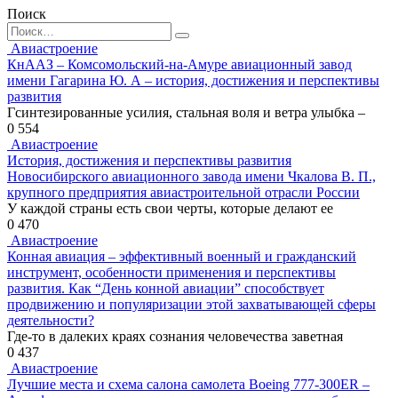
Поиск
Search
for:
Авиастроение
КнААЗ – Комсомольский-на-Амуре авиационный завод
имени Гагарина Ю. А – история, достижения и перспективы
развития
Гсинтезированные усилия, стальная воля и ветра улыбка –
0
554
Авиастроение
История, достижения и перспективы развития
Новосибирского авиационного завода имени Чкалова В. П.,
крупного предприятия авиастроительной отрасли России
У каждой страны есть свои черты, которые делают ее
0
470
Авиастроение
Конная авиация – эффективный военный и гражданский
инструмент, особенности применения и перспективы
развития. Как “День конной авиации” способствует
продвижению и популяризации этой захватывающей сферы
деятельности?
Где-то в далеких краях сознания человечества заветная
0
437
Авиастроение
Лучшие места и схема салона самолета Boeing 777-300ER –