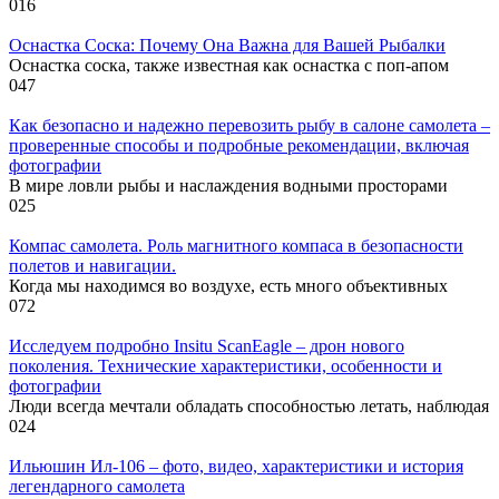
0
16
Оснастка Соска: Почему Она Важна для Вашей Рыбалки
Оснастка соска, также известная как оснастка с поп-апом
0
47
Как безопасно и надежно перевозить рыбу в салоне самолета –
проверенные способы и подробные рекомендации, включая
фотографии
В мире ловли рыбы и наслаждения водными просторами
0
25
Компас самолета. Роль магнитного компаса в безопасности
полетов и навигации.
Когда мы находимся во воздухе, есть много объективных
0
72
Исследуем подробно Insitu ScanEagle – дрон нового
поколения. Технические характеристики, особенности и
фотографии
Люди всегда мечтали обладать способностью летать, наблюдая
0
24
Ильюшин Ил-106 – фото, видео, характеристики и история
легендарного самолета