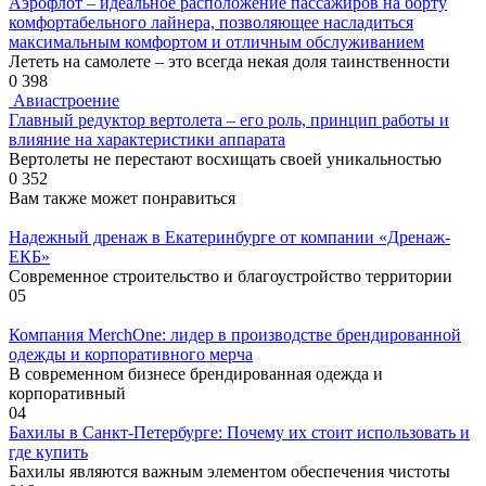
Аэрофлот – идеальное расположение пассажиров на борту
комфортабельного лайнера, позволяющее насладиться
максимальным комфортом и отличным обслуживанием
Лететь на самолете – это всегда некая доля таинственности
0
398
Авиастроение
Главный редуктор вертолета – его роль, принцип работы и
влияние на характеристики аппарата
Вертолеты не перестают восхищать своей уникальностью
0
352
Вам также может понравиться
Надежный дренаж в Екатеринбурге от компании «Дренаж-
ЕКБ»
Современное строительство и благоустройство территории
0
5
Компания MerchOne: лидер в производстве брендированной
одежды и корпоративного мерча
В современном бизнесе брендированная одежда и
корпоративный
0
4
Бахилы в Санкт-Петербурге: Почему их стоит использовать и
где купить
Бахилы являются важным элементом обеспечения чистоты