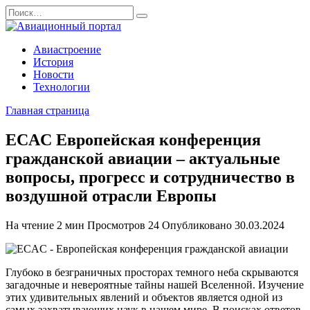
Перейти
Search
к
for:
содержанию
Авиастроение
История
Новости
Технологии
Главная страница
ECAC Европейская конференция
гражданской авиации – актуальные
вопросы, прогресс и сотрудничество в
воздушной отрасли Европы
На чтение
2 мин
Просмотров
24
Опубликовано
30.03.2024
Глубоко в безграничных просторах темного неба скрываются
загадочные и невероятные тайны нашей Вселенной. Изучение
этих удивительных явлений и объектов является одной из
самых захватывающих наук в нашем мире. В поисках ответов