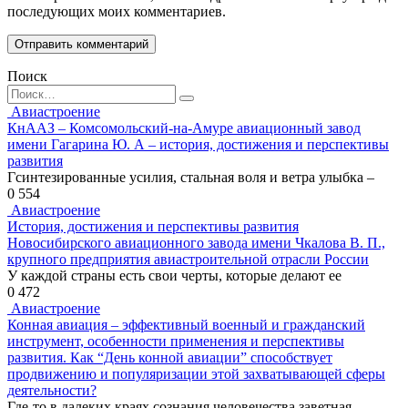
последующих моих комментариев.
Поиск
Search
for:
Авиастроение
КнААЗ – Комсомольский-на-Амуре авиационный завод
имени Гагарина Ю. А – история, достижения и перспективы
развития
Гсинтезированные усилия, стальная воля и ветра улыбка –
0
554
Авиастроение
История, достижения и перспективы развития
Новосибирского авиационного завода имени Чкалова В. П.,
крупного предприятия авиастроительной отрасли России
У каждой страны есть свои черты, которые делают ее
0
472
Авиастроение
Конная авиация – эффективный военный и гражданский
инструмент, особенности применения и перспективы
развития. Как “День конной авиации” способствует
продвижению и популяризации этой захватывающей сферы
деятельности?
Где-то в далеких краях сознания человечества заветная