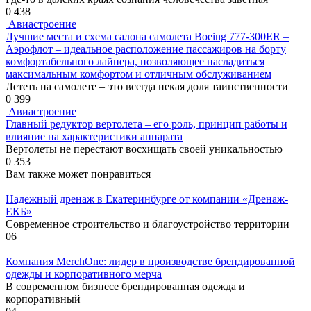
0
438
Авиастроение
Лучшие места и схема салона самолета Boeing 777-300ER –
Аэрофлот – идеальное расположение пассажиров на борту
комфортабельного лайнера, позволяющее насладиться
максимальным комфортом и отличным обслуживанием
Лететь на самолете – это всегда некая доля таинственности
0
399
Авиастроение
Главный редуктор вертолета – его роль, принцип работы и
влияние на характеристики аппарата
Вертолеты не перестают восхищать своей уникальностью
0
353
Вам также может понравиться
Надежный дренаж в Екатеринбурге от компании «Дренаж-
ЕКБ»
Современное строительство и благоустройство территории
0
6
Компания MerchOne: лидер в производстве брендированной
одежды и корпоративного мерча
В современном бизнесе брендированная одежда и
корпоративный