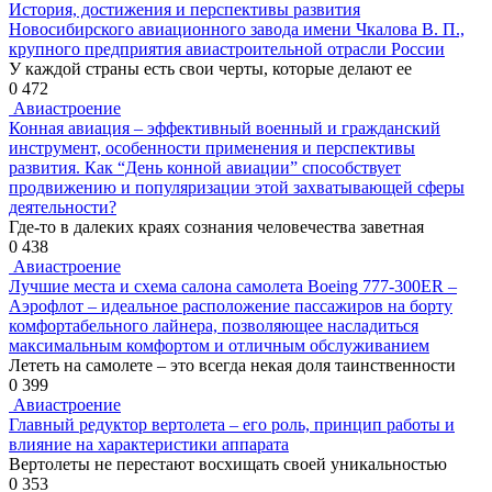
История, достижения и перспективы развития
Новосибирского авиационного завода имени Чкалова В. П.,
крупного предприятия авиастроительной отрасли России
У каждой страны есть свои черты, которые делают ее
0
472
Авиастроение
Конная авиация – эффективный военный и гражданский
инструмент, особенности применения и перспективы
развития. Как “День конной авиации” способствует
продвижению и популяризации этой захватывающей сферы
деятельности?
Где-то в далеких краях сознания человечества заветная
0
438
Авиастроение
Лучшие места и схема салона самолета Boeing 777-300ER –
Аэрофлот – идеальное расположение пассажиров на борту
комфортабельного лайнера, позволяющее насладиться
максимальным комфортом и отличным обслуживанием
Лететь на самолете – это всегда некая доля таинственности
0
399
Авиастроение
Главный редуктор вертолета – его роль, принцип работы и
влияние на характеристики аппарата
Вертолеты не перестают восхищать своей уникальностью
0
353