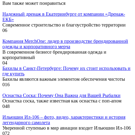
Вам также может понравиться
Надежный дренаж в Екатеринбурге от компании «Дренаж-
ЕКБ»
Современное строительство и благоустройство территории
0
6
Компания MerchOne: лидер в производстве брендированной
одежды и корпоративного мерча
В современном бизнесе брендированная одежда и
корпоративный
0
4
Бахилы в Санкт-Петербурге: Почему их стоит использовать и
где купить
Бахилы являются важным элементом обеспечения чистоты
0
16
Оснастка Соска: Почему Она Важна для Вашей Рыбалки
Оснастка соска, также известная как оснастка с поп-апом
0
48
Ильюшин Ил-106 – фото, видео, характеристики и история
легендарного самолета
Уверенной ступенью в мир авиации входит Ильюшин Ил-106
0
72