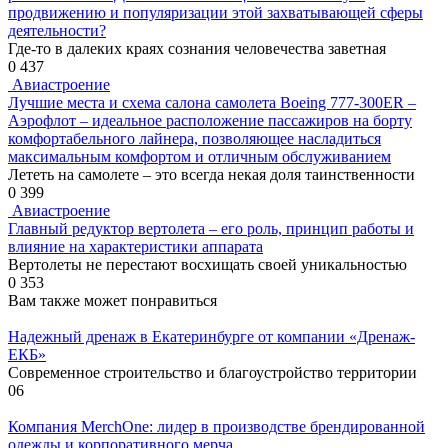
продвижению и популяризации этой захватывающей сферы
деятельности?
Где-то в далеких краях сознания человечества заветная
0
437
Авиастроение
Лучшие места и схема салона самолета Boeing 777-300ER –
Аэрофлот – идеальное расположение пассажиров на борту
комфортабельного лайнера, позволяющее насладиться
максимальным комфортом и отличным обслуживанием
Лететь на самолете – это всегда некая доля таинственности
0
399
Авиастроение
Главный редуктор вертолета – его роль, принцип работы и
влияние на характеристики аппарата
Вертолеты не перестают восхищать своей уникальностью
0
353
Вам также может понравиться
Надежный дренаж в Екатеринбурге от компании «Дренаж-
ЕКБ»
Современное строительство и благоустройство территории
0
6
Компания MerchOne: лидер в производстве брендированной
одежды и корпоративного мерча