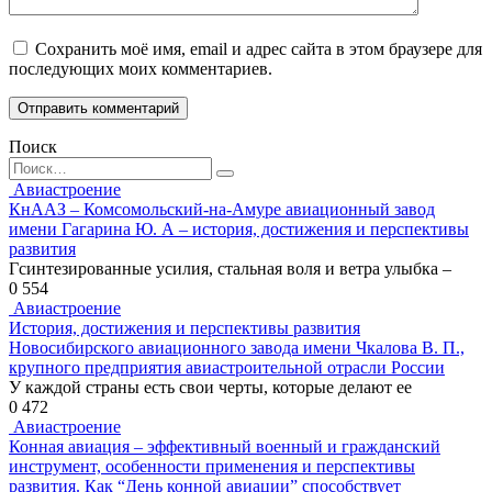
Сохранить моё имя, email и адрес сайта в этом браузере для
последующих моих комментариев.
Поиск
Search
for:
Авиастроение
КнААЗ – Комсомольский-на-Амуре авиационный завод
имени Гагарина Ю. А – история, достижения и перспективы
развития
Гсинтезированные усилия, стальная воля и ветра улыбка –
0
554
Авиастроение
История, достижения и перспективы развития
Новосибирского авиационного завода имени Чкалова В. П.,
крупного предприятия авиастроительной отрасли России
У каждой страны есть свои черты, которые делают ее
0
472
Авиастроение
Конная авиация – эффективный военный и гражданский
инструмент, особенности применения и перспективы
развития. Как “День конной авиации” способствует