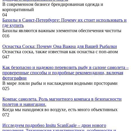
В современном бизнесе брендированная одежда и
корпоративный
0
4
Бахилы в Санкт-Петербурге: Почему их стоит использовать и
где купить
Бахилы являются важным элементом обеспечения чистоты
0
16
Оснастка Соска: Почему Она Важна для Вашей Рыбалки
Оснастка соска, также известная как оснастка с поп-апом
0
47
Как безопасно и надежно перевозить рыбу в салоне самолета –
проверенные способы и подробные рекомендации, включая
фотографии
В мире ловли рыбы и наслаждения водными просторами
0
25
Компас самолета. Роль магнитного компаса в безопасности
полетов и навигации.
Когда мы находимся во воздухе, есть много объективных
0
72
Исследуем подробно Insitu ScanEagle – дрон нового
поколения. Технические характеристики, особенности и