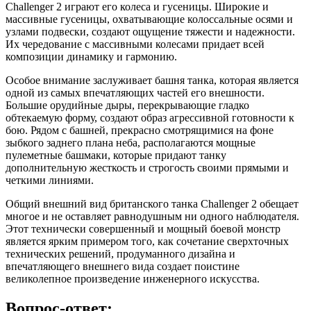
Challenger 2 играют его колеса и гусеницы. Широкие и
массивные гусеницы, охватывающие колоссальные осями и
узлами подвески, создают ощущение тяжести и надежности.
Их чередование с массивными колесами придает всей
композиции динамику и гармонию.
Особое внимание заслуживает башня танка, которая является
одной из самых впечатляющих частей его внешности.
Большие орудийные дыры, перекрывающие гладко
обтекаемую форму, создают образ агрессивной готовности к
бою. Рядом с башней, прекрасно смотрящимися на фоне
зыбкого заднего плана неба, располагаются мощные
пулеметные башмаки, которые придают танку
дополнительную жесткость и строгость своими прямыми и
четкими линиями.
Общий внешний вид британского танка Challenger 2 обещает
многое и не оставляет равнодушным ни одного наблюдателя.
Этот технически совершенный и мощный боевой монстр
является ярким примером того, как сочетание сверхточных
технических решений, продуманного дизайна и
впечатляющего внешнего вида создает поистине
великолепное произведение инженерного искусства.
Вопрос-ответ: