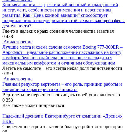
Конная авиация – эффективный военный и гражданский
инструмент, особенности применения и перспективы
развития. Как “День конной авиации” способствует
продвижению и популяризации этой захватывающей сферы
деятельности?
Где-то в далеких краях сознания человечества заветная
0
438
Авиастроение
Лучшие места и схема салона самолета Boeing 777-300ER –
Аэрофлот – идеальное расположение пассажиров на борту
комфортабельного лайнера, позволяющее насладиться
максимальным комфортом и отличным обслуживанием
Лететь на самолете – это всегда некая доля таинственности
0
399
Авиастроение
Главный редуктор вертолета – его роль, принцип работы и
влияние на характеристики аппарата
Вертолеты не перестают восхищать своей уникальностью
0
353
Вам также может понравиться
Надежный дренаж в Екатеринбурге от компании «Дренаж-
ЕКБ»
Современное строительство и благоустройство территории
0
6