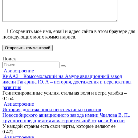
Сохранить моё имя, email и адрес сайта в этом браузере для
последующих моих комментариев.
Поиск
Search
for:
Авиастроение
КнААЗ – Комсомольский-на-Амуре авиационный завод
имени Гагарина Ю. А – история, достижения и перспективы
развития
Гсинтезированные усилия, стальная воля и ветра улыбка –
0
554
Авиастроение
История, достижения и перспективы развития
Новосибирского авиационного завода имени Чкалова В. П.,
крупного предприятия авиастроительной отрасли России
У каждой страны есть свои черты, которые делают ее
0
472
Авиастроение