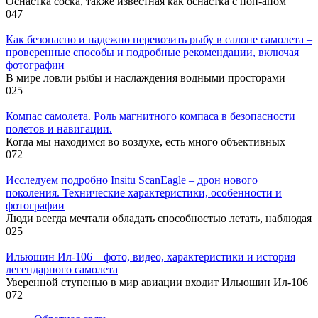
Оснастка соска, также известная как оснастка с поп-апом
0
47
Как безопасно и надежно перевозить рыбу в салоне самолета –
проверенные способы и подробные рекомендации, включая
фотографии
В мире ловли рыбы и наслаждения водными просторами
0
25
Компас самолета. Роль магнитного компаса в безопасности
полетов и навигации.
Когда мы находимся во воздухе, есть много объективных
0
72
Исследуем подробно Insitu ScanEagle – дрон нового
поколения. Технические характеристики, особенности и
фотографии
Люди всегда мечтали обладать способностью летать, наблюдая
0
25
Ильюшин Ил-106 – фото, видео, характеристики и история
легендарного самолета
Уверенной ступенью в мир авиации входит Ильюшин Ил-106
0
72