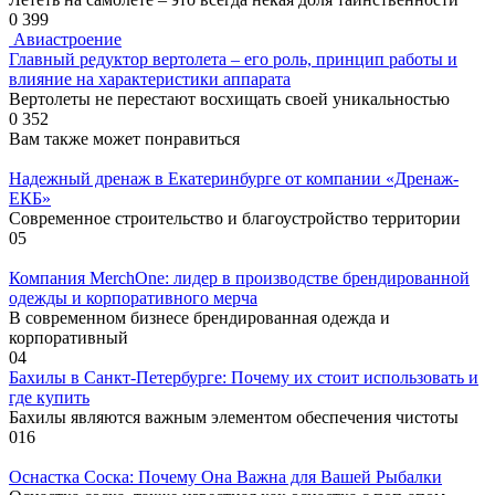
0
399
Авиастроение
Главный редуктор вертолета – его роль, принцип работы и
влияние на характеристики аппарата
Вертолеты не перестают восхищать своей уникальностью
0
352
Вам также может понравиться
Надежный дренаж в Екатеринбурге от компании «Дренаж-
ЕКБ»
Современное строительство и благоустройство территории
0
5
Компания MerchOne: лидер в производстве брендированной
одежды и корпоративного мерча
В современном бизнесе брендированная одежда и
корпоративный
0
4
Бахилы в Санкт-Петербурге: Почему их стоит использовать и
где купить
Бахилы являются важным элементом обеспечения чистоты
0
16
Оснастка Соска: Почему Она Важна для Вашей Рыбалки