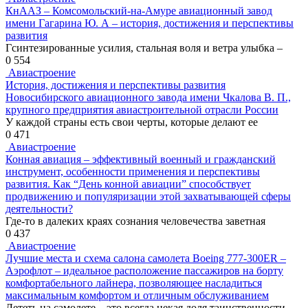
КнААЗ – Комсомольский-на-Амуре авиационный завод
имени Гагарина Ю. А – история, достижения и перспективы
развития
Гсинтезированные усилия, стальная воля и ветра улыбка –
0
554
Авиастроение
История, достижения и перспективы развития
Новосибирского авиационного завода имени Чкалова В. П.,
крупного предприятия авиастроительной отрасли России
У каждой страны есть свои черты, которые делают ее
0
471
Авиастроение
Конная авиация – эффективный военный и гражданский
инструмент, особенности применения и перспективы
развития. Как “День конной авиации” способствует
продвижению и популяризации этой захватывающей сферы
деятельности?
Где-то в далеких краях сознания человечества заветная
0
437
Авиастроение
Лучшие места и схема салона самолета Boeing 777-300ER –
Аэрофлот – идеальное расположение пассажиров на борту
комфортабельного лайнера, позволяющее насладиться
максимальным комфортом и отличным обслуживанием
Лететь на самолете – это всегда некая доля таинственности