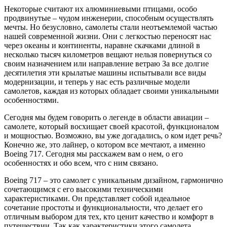
Некоторые считают их алюминиевыми птицами, особо
продвинутые – чудом инженерии, способным осуществлять
мечты. Но безусловно, самолеты стали неотъемлемой частью
нашей современной жизни. Они с легкостью переносят нас
через океаны и континенты, наравне скачками длиной в
несколько тысяч километров вещают нельзя повернуться со
своим назначением или направление ветраю За все долгие
десятилетия эти крылатые машины испытывали все виды
модернизации, и теперь у нас есть различные модели
самолетов, каждая из которых обладает своими уникальными
особенностями.
Сегодня мы будем говорить о легенде в области авиации –
самолете, который восхищает своей красотой, функционалом
и мощностью. Возможно, вы уже догадались, о ком идет речь?
Конечно же, это лайнер, о котором все мечтают, а именно
Boeing 717. Сегодня мы расскажем вам о нем, о его
особенностях и обо всем, что с ним связано.
Boeing 717 – это самолет с уникальным дизайном, гармонично
сочетающимся с его высокими техническими
характеристиками. Он представляет собой идеальное
сочетание простоты и функциональности, что делает его
отличным выбором для тех, кто ценит качество и комфорт в
путешествии. Так как характеристики этого самолета