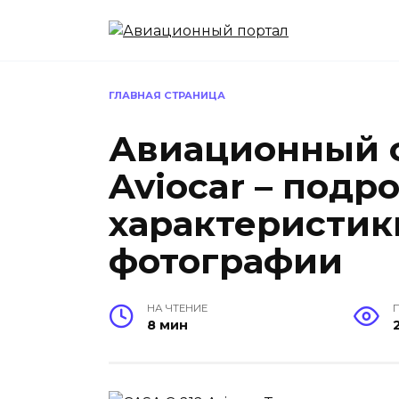
Перейти
к
содержанию
ГЛАВНАЯ СТРАНИЦА
Авиационный с
Aviocar – под
характеристик
фотографии
НА ЧТЕНИЕ
8 мин