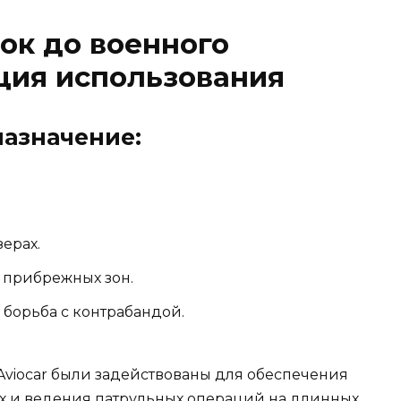
ок до военного
ция использования
азначение:
ерах.
 прибрежных зон.
 борьба с контрабандой.
Aviocar были задействованы для обеспечения
ах и ведения патрульных операций на длинных