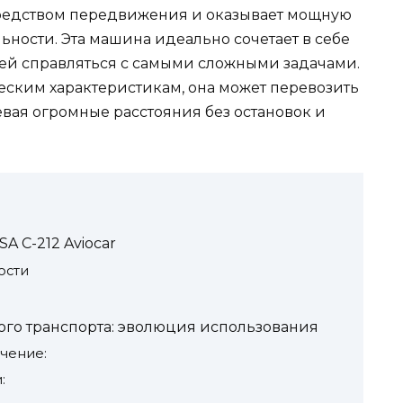
редством передвижения и оказывает мощную
ьности. Эта машина идеально сочетает в себе
т ей справляться с самыми сложными задачами.
ским характеристикам, она может перевозить
евая огромные расстояния без остановок и
A C-212 Aviocar
ости
ого транспорта: эволюция использования
чение:
: