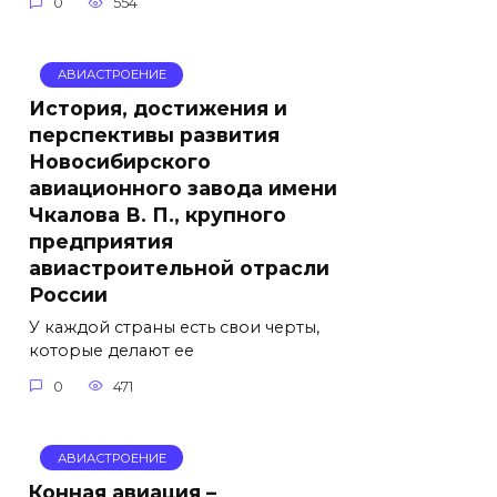
0
554
АВИАСТРОЕНИЕ
История, достижения и
перспективы развития
Новосибирского
авиационного завода имени
Чкалова В. П., крупного
предприятия
авиастроительной отрасли
России
У каждой страны есть свои черты,
которые делают ее
0
471
АВИАСТРОЕНИЕ
Конная авиация –