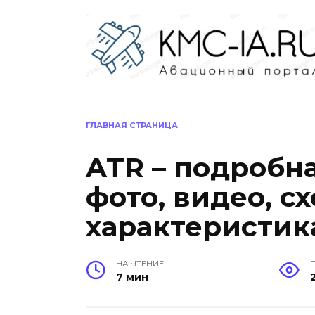
Перейти
к
содержанию
ГЛАВНАЯ СТРАНИЦА
ATR – подробн
фото, видео, с
характеристик
НА ЧТЕНИЕ
7 мин