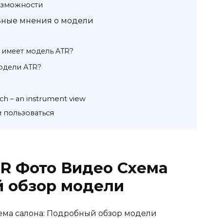
озможности
ьные мнения о модели
 имеет модель ATR?
модели ATR?
ch – an instrument view
м пользоваться
R Фото Видео Схема
й обзор модели