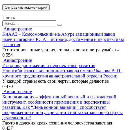
Поиск
Search
for:
Авиастроение
КнААЗ – Комсомольский-на-Амуре авиационный завод
имени Гагарина Ю. А – история, достижения и перспективы
развития
Гсинтезированные усилия, стальная воля и ветра улыбка –
0
554
Авиастроение
История, достижения и перспективы развития
Новосибирского авиационного завода имени Чкалова В. П.,
крупного предприятия авиастроительной отрасли России
У каждой страны есть свои черты, которые делают ее
0
470
Авиастроение
Конная авиация – эффективный военный и гражданский
инструмент, особенности применения и перспективы
развития. Как “День конной авиации” способствует
продвижению и популяризации этой захватывающей сферы
деятельности?
Где-то в далеких краях сознания человечества заветная
0
437