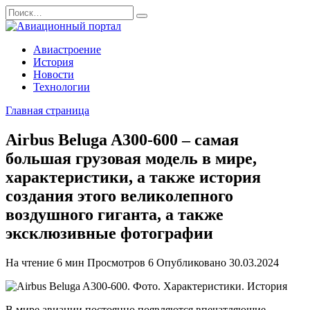
Перейти
Search
к
for:
содержанию
Авиастроение
История
Новости
Технологии
Главная страница
Airbus Beluga A300-600 – самая
большая грузовая модель в мире,
характеристики, а также история
создания этого великолепного
воздушного гиганта, а также
эксклюзивные фотографии
На чтение
6 мин
Просмотров
6
Опубликовано
30.03.2024
В мире авиации постоянно появляются впечатляющие