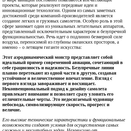
проекты, которые реализуют передовые идеи и
инновационные технологии. Одним из самых заметных
достижений среди компаний-производителей является
создание легких и грузовых самолетов. Особую роль в этой
сфере занимает один из уникальных летательных аппаратов,
представленный исключительным характером и безупречной
функциональностью. Речь идет о подлинно безмерной силе
воздуха, переносимой из глубины океанских просторов, а
именно – о летящем гиганте искусства:
Этот аэродинамический монстр представляет собой
идеальный пример современной авиации, сочетающий в
себе грациозность и надежность. Безупречные линии
плавно перетекают из одной части в другую, создавая
устойчивое и величественное впечатление. Взгляд с
первого взгляда завораживает и восхищает.
Неконвенциональный подход к дизайну самолета
привлекает внимание и позволяет сразу уловить его
отличительные черты. Это недосягаемый чудовище
небосвода, символизирующее скорость, прогресс и
величие.
Его высокие технические характеристики и функциональные
возможности создают условия для осуществления самых
сложных и масштабных задач. Независимо от