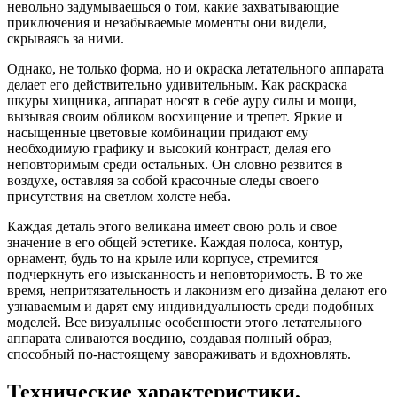
невольно задумываешься о том, какие захватывающие
приключения и незабываемые моменты они видели,
скрываясь за ними.
Однако, не только форма, но и окраска летательного аппарата
делает его действительно удивительным. Как раскраска
шкуры хищника, аппарат носят в себе ауру силы и мощи,
вызывая своим обликом восхищение и трепет. Яркие и
насыщенные цветовые комбинации придают ему
необходимую графику и высокий контраст, делая его
неповторимым среди остальных. Он словно резвится в
воздухе, оставляя за собой красочные следы своего
присутствия на светлом холсте неба.
Каждая деталь этого великана имеет свою роль и свое
значение в его общей эстетике. Каждая полоса, контур,
орнамент, будь то на крыле или корпусе, стремится
подчеркнуть его изысканность и неповторимость. В то же
время, непритязательность и лаконизм его дизайна делают его
узнаваемым и дарят ему индивидуальность среди подобных
моделей. Все визуальные особенности этого летательного
аппарата сливаются воедино, создавая полный образ,
способный по-настоящему завораживать и вдохновлять.
Технические характеристики,