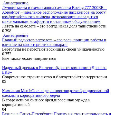
Авиастроение
Лучшие места и схема салона самолета Boeing 777-300ER –
Аэрофлот – идеальное расположение пассажиров на борту
комфортабельного лайнера, позволяющее насладиться
максимальным комфортом и отличным обслуживанием
Лететь на самолете – это всегда некая доля таинственности
0
398
Авиастроение
Главный редуктор вертолета – его роль, принцип работы и
влияние на характеристики аппарата
Вертолеты не перестают восхищать своей уникальностью
0
352
Вам также может понравиться
Надежный дренаж в Екатеринбурге от компании «Дренаж-
ЕКБ»
Современное строительство и благоустройство территории
0
5
Компания MerchOne: лидер в производстве брендированной
одежды и корпоративного мерча
В современном бизнесе брендированная одежда и
корпоративный
0
4
Бахилы в Санкт-Петербурге: Почему их стоит использовать и