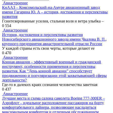
for:
Авиастроение
КнААЗ – Комсомольский-на-Амуре авиационный завод
имени Гагарина Ю. А – история, достижения и перспективы
развития
Гсинтезированные усилия, стальная воля и ветра улыбка –
0
554
Авиастроение
История, достижения и перспективы развития
Новосибирского авиационного завода имени Чкалова В. П.,
крупного предприятия авиастроительной отрасли России
У каждой страны есть свои черты, которые делают ее
0
470
Авиастроение
Конная авиация – эффективный военный и гражданский
инструмент, особенности применения и перспективы
развития. Как “День конной авиации” способствует
продвижению и популяризации этой захватывающей сферы
деятельности?
Где-то в далеких краях сознания человечества заветная
0
437
Авиастроение
Лучшие места и схема салона самолета Boeing 777-300ER –
Аэрофлот – идеальное расположение пассажиров на борту
комфортабельного лайнера, позволяющее насладиться
максимальным комфортом и отличным обслуживанием