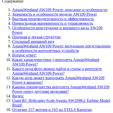
Содержание
AgustaWestland AW109 Power: описание и особенности
Значимость и особенности модели AW109 Power
Высокая производительность и эффективность
Превосходная маневренность и управляемость
Особенности конструкции и внешнего вида AW109
Power
Прочная и легкая структура
Стильный внешний вид
AgustaWestland AW109 Power: визуальное представление
и особенности вертолетных устройств
Вопрос-ответ:
Какие характеристики у вертолета AgustaWestland
AW109 Power?
Какого рода фото можно найти в статье о вертолете
AgustaWestland AW109 Power?
Какую роль может выполнять AgustaWestland AW109
Power в авиации?
Каковы преимущества вертолета AgustaWestland AW109
Power перед другими моделями?
Видео:
Giant RC Helicopter Scale Agusta AW109K2 Turbine Model
Brazil
Отличие 157 мотора и 165 на STELS Капитан