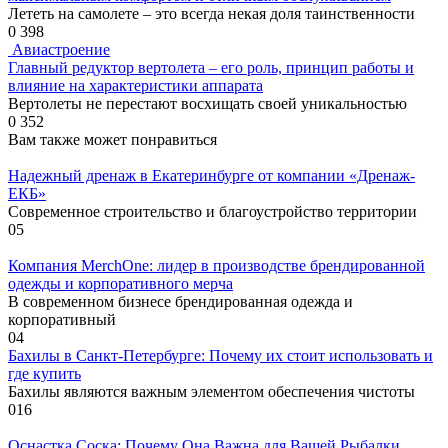
Лететь на самолете – это всегда некая доля таинственности
0
398
Авиастроение
Главный редуктор вертолета – его роль, принцип работы и
влияние на характеристики аппарата
Вертолеты не перестают восхищать своей уникальностью
0
352
Вам также может понравиться
Надежный дренаж в Екатеринбурге от компании «Дренаж-
ЕКБ»
Современное строительство и благоустройство территории
0
5
Компания MerchOne: лидер в производстве брендированной
одежды и корпоративного мерча
В современном бизнесе брендированная одежда и
корпоративный
0
4
Бахилы в Санкт-Петербурге: Почему их стоит использовать и
где купить
Бахилы являются важным элементом обеспечения чистоты
0
16
Оснастка Соска: Почему Она Важна для Вашей Рыбалки