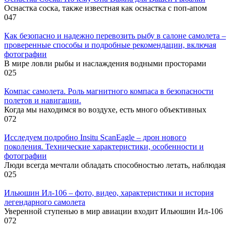
Оснастка соска, также известная как оснастка с поп-апом
0
47
Как безопасно и надежно перевозить рыбу в салоне самолета –
проверенные способы и подробные рекомендации, включая
фотографии
В мире ловли рыбы и наслаждения водными просторами
0
25
Компас самолета. Роль магнитного компаса в безопасности
полетов и навигации.
Когда мы находимся во воздухе, есть много объективных
0
72
Исследуем подробно Insitu ScanEagle – дрон нового
поколения. Технические характеристики, особенности и
фотографии
Люди всегда мечтали обладать способностью летать, наблюдая
0
25
Ильюшин Ил-106 – фото, видео, характеристики и история
легендарного самолета
Уверенной ступенью в мир авиации входит Ильюшин Ил-106
0
72